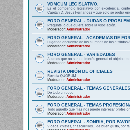
VDMCUM LEGISLATIVO.
Es el compendio legislativo por excelencia, conte
Capitán D. Jesús Fernández y que sólo se podrá enc
FORO GENERAL - DUDAS O PROBLEM
Pregunte lo que quiera sobre la Asociación.
Moderador:
Administrador
FORO GENERAL - ACADEMIAS DE FO
Lugar de encuentro de los alumnos de las distintas
Moderador:
Administrador
FORO GENERAL - VARIEDADES
Asuntos que no son de interés general ni objeto 
Moderador:
Administrador
REVISTA UNIÓN DE OFICIALES
Revista QUORUM
Moderador:
Administrador
FORO GENERAL - TEMAS GENERALE
De todo un poco
Moderador:
Administrador
FORO GENERAL - TEMAS PROFESION
Todo aquello que más nos puede interesar profesiona
Moderador:
Administrador
FORO GENERAL - SONRIA, POR FAVO
Videos, chistes, chascarrillos... de buen gusto, por f