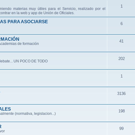
1
niendo materias muy útiles para el Servicio, realizado por el
ontrar en la web y app de Unión de Oficiales.
AS PARA ASOCIARSE
6
RMACIÓN
41
 Academias de formación
202
de debate... UN POCO DE TODO
1
S
3136
ALES
198
lmente (normativa, legislacion...)
R
99
avor