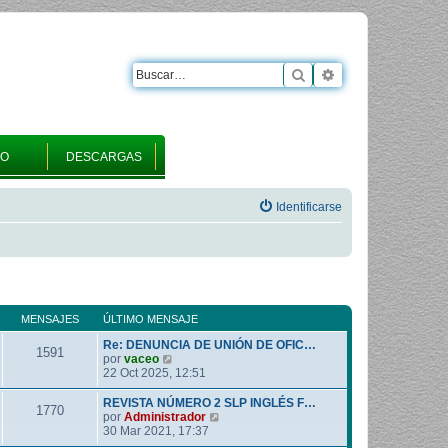
Buscar
Búsqueda avanza
RO
DESCARGAS
Identificarse
MENSAJES
ÚLTIMO MENSAJE
Re: DENUNCIA DE UNIÓN DE OFIC…
1591
V
por
vaceo
e
22 Oct 2025, 12:51
r
ú
REVISTA NÚMERO 2 SLP INGLÉS F…
1770
l
V
por
Administrador
t
e
30 Mar 2021, 17:37
i
r