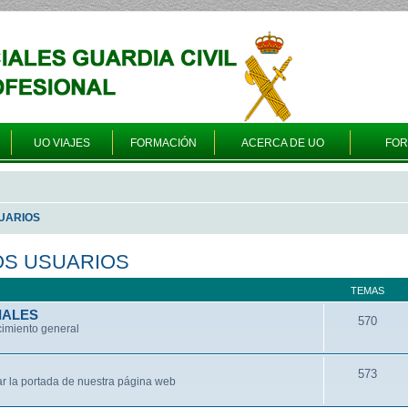
UO VIAJES
FORMACIÓN
ACERCA DE UO
FO
UARIOS
OS USUARIOS
TEMAS
IALES
570
cimiento general
573
ar la portada de nuestra página web