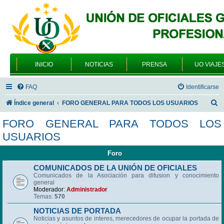
INICIO
NOTICIAS
PRENSA
UO VIAJE
FAQ
Identificarse
B
Índice general
FORO GENERAL PARA TODOS LOS USUARIOS
u
FORO GENERAL PARA TODOS LOS
s
USUARIOS
c
Foro
a
r
COMUNICADOS DE LA UNIÓN DE OFICIALES
Comunicados de la Asociación para difusion y conocimiento
general
Moderador:
Administrador
Temas:
570
NOTICIAS DE PORTADA
Noticias y asuntos de interes, merecedores de ocupar la portada de