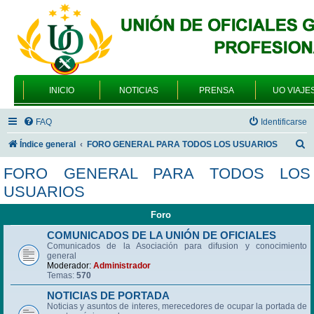
INICIO
NOTICIAS
PRENSA
UO VIAJE
FAQ
Identificarse
B
Índice general
FORO GENERAL PARA TODOS LOS USUARIOS
u
FORO GENERAL PARA TODOS LOS
s
USUARIOS
c
Foro
a
r
COMUNICADOS DE LA UNIÓN DE OFICIALES
Comunicados de la Asociación para difusion y conocimiento
general
Moderador:
Administrador
Temas:
570
NOTICIAS DE PORTADA
Noticias y asuntos de interes, merecedores de ocupar la portada de