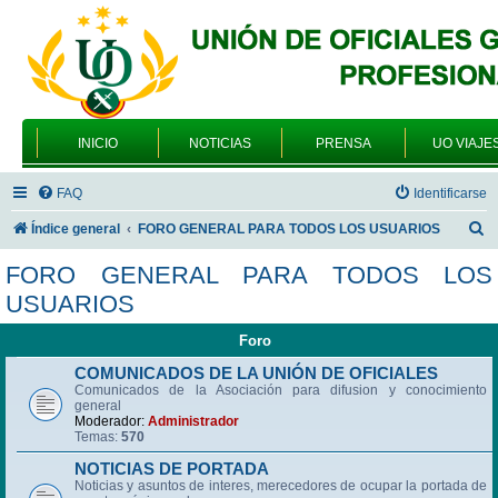
INICIO
NOTICIAS
PRENSA
UO VIAJE
FAQ
Identificarse
B
Índice general
FORO GENERAL PARA TODOS LOS USUARIOS
u
FORO GENERAL PARA TODOS LOS
s
USUARIOS
c
Foro
a
r
COMUNICADOS DE LA UNIÓN DE OFICIALES
Comunicados de la Asociación para difusion y conocimiento
general
Moderador:
Administrador
Temas:
570
NOTICIAS DE PORTADA
Noticias y asuntos de interes, merecedores de ocupar la portada de