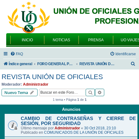
INICIO
NOTICIAS
PRENSA
UO VIAJE
FAQ
Identificarse
B
Índice general
FORO GENERAL PARA TODOS LOS USUARIOS
REVISTA UNIÓN DE OFICIALES
u
REVISTA UNIÓN DE OFICIALES
s
Moderador:
Administrador
c
Buscar
Búsqueda avanzad
Nuevo Tema
a
1 tema • Página
1
de
1
r
Anuncios
CAMBIO DE CONTRASEÑAS Y CIERRE DE
SESIÓN, POR SEGURIDAD
Último mensaje por
Administrador
«
30 Oct 2018, 23:10
Publicado en
COMUNICADOS DE LA UNIÓN DE OFICIALES