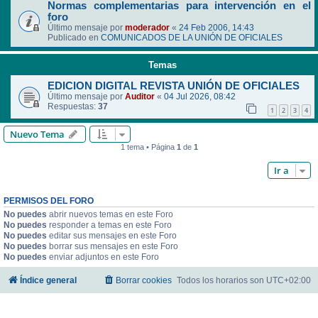
Normas complementarias para intervención en el
foro
Último mensaje por
moderador
«
24 Feb 2006, 14:43
Publicado en
COMUNICADOS DE LA UNIÓN DE OFICIALES
Temas
EDICION DIGITAL REVISTA UNIÓN DE OFICIALES
Último mensaje por
Auditor
«
04 Jul 2026, 08:42
Respuestas:
37
1
2
3
4
Nuevo Tema
1 tema • Página
1
de
1
Ir a
PERMISOS DEL FORO
No puedes
abrir nuevos temas en este Foro
No puedes
responder a temas en este Foro
No puedes
editar sus mensajes en este Foro
No puedes
borrar sus mensajes en este Foro
No puedes
enviar adjuntos en este Foro
Índice general
Borrar cookies
Todos los horarios son
UTC+02:00