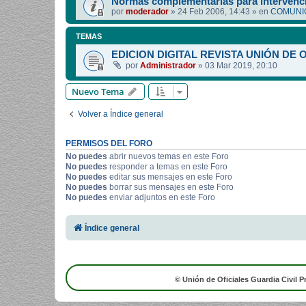
Normas complementarias para intervenci
por
moderador
»
24 Feb 2006, 14:43
» en
COMUNIC
TEMAS
EDICION DIGITAL REVISTA UNIÓN DE 
por
Administrador
»
03 Mar 2019, 20:10
Nuevo Tema
Volver a Índice general
PERMISOS DEL FORO
No puedes
abrir nuevos temas en este Foro
No puedes
responder a temas en este Foro
No puedes
editar sus mensajes en este Foro
No puedes
borrar sus mensajes en este Foro
No puedes
enviar adjuntos en este Foro
Índice general
© Unión de Oficiales Guardia Civil P