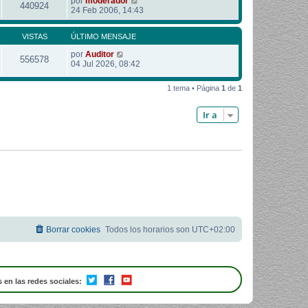
por
moderador
440924
24 Feb 2006, 14:43
VISTAS
ÚLTIMO MENSAJE
por
Auditor
556578
04 Jul 2026, 08:42
1 tema • Página
1
de
1
Ir a
Borrar cookies
Todos los horarios son
UTC+02:00
 en las redes sociales: