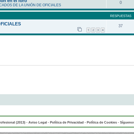
ón en el foro
0
ADOS DE LA UNIÓN DE OFICIALES
RESPUESTAS
OFICIALES
37
1
2
3
4
rofesional (2013) -
Aviso Legal
-
Política de Privacidad
-
Política de Cookies
- Síguenos