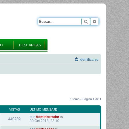
Buscar
Búsqueda avanza
RO
DESCARGAS
Identificarse
1 tema • Página
1
de
1
VISTAS
ÚLTIMO MENSAJE
por
Administrador
446239
30 Oct 2018, 23:10