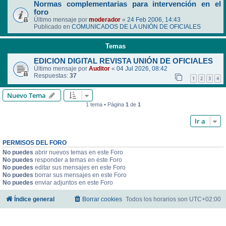
Normas complementarias para intervención en el
foro
Último mensaje por
moderador
«
24 Feb 2006, 14:43
Publicado en
COMUNICADOS DE LA UNIÓN DE OFICIALES
Temas
EDICION DIGITAL REVISTA UNIÓN DE OFICIALES
Último mensaje por
Auditor
«
04 Jul 2026, 08:42
Respuestas:
37
1
2
3
4
Nuevo Tema
1 tema • Página
1
de
1
Ir a
PERMISOS DEL FORO
No puedes
abrir nuevos temas en este Foro
No puedes
responder a temas en este Foro
No puedes
editar sus mensajes en este Foro
No puedes
borrar sus mensajes en este Foro
No puedes
enviar adjuntos en este Foro
Índice general
Borrar cookies
Todos los horarios son
UTC+02:00