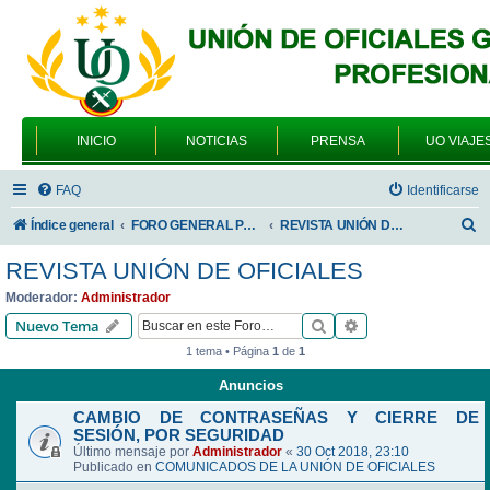
INICIO
NOTICIAS
PRENSA
UO VIAJE
FAQ
Identificarse
B
Índice general
FORO GENERAL PARA TODOS LOS USUARIOS
REVISTA UNIÓN DE OFICIALES
u
REVISTA UNIÓN DE OFICIALES
s
Moderador:
Administrador
c
Buscar
Búsqueda avanzad
Nuevo Tema
a
1 tema • Página
1
de
1
r
Anuncios
CAMBIO DE CONTRASEÑAS Y CIERRE DE
SESIÓN, POR SEGURIDAD
Último mensaje por
Administrador
«
30 Oct 2018, 23:10
Publicado en
COMUNICADOS DE LA UNIÓN DE OFICIALES