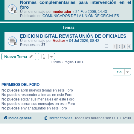
Normas complementarias para intervención en el
foro
Último mensaje por
moderador
«
24 Feb 2006, 14:43
Publicado en
COMUNICADOS DE LA UNIÓN DE OFICIALES
Temas
EDICION DIGITAL REVISTA UNIÓN DE OFICIALES
Último mensaje por
Auditor
«
04 Jul 2026, 08:42
Respuestas:
37
1
2
3
4
Nuevo Tema
1 tema • Página
1
de
1
Ir a
PERMISOS DEL FORO
No puedes
abrir nuevos temas en este Foro
No puedes
responder a temas en este Foro
No puedes
editar sus mensajes en este Foro
No puedes
borrar sus mensajes en este Foro
No puedes
enviar adjuntos en este Foro
Índice general
Borrar cookies
Todos los horarios son
UTC+02:00