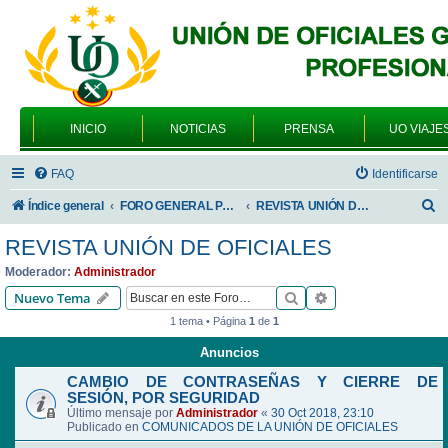
INICIO
NOTICIAS
PRENSA
UO VIAJE
FAQ
Identificarse
B
Índice general
FORO GENERAL PARA TODOS LOS USUARIOS
REVISTA UNIÓN DE OFICIALES
u
REVISTA UNIÓN DE OFICIALES
s
Moderador:
Administrador
c
Buscar
Búsqueda avanzad
Nuevo Tema
a
1 tema • Página
1
de
1
r
Anuncios
CAMBIO DE CONTRASEÑAS Y CIERRE DE
SESIÓN, POR SEGURIDAD
Último mensaje por
Administrador
«
30 Oct 2018, 23:10
Publicado en
COMUNICADOS DE LA UNIÓN DE OFICIALES