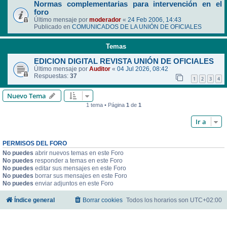
Normas complementarias para intervención en el
foro
Último mensaje por
moderador
«
24 Feb 2006, 14:43
Publicado en
COMUNICADOS DE LA UNIÓN DE OFICIALES
Temas
EDICION DIGITAL REVISTA UNIÓN DE OFICIALES
Último mensaje por
Auditor
«
04 Jul 2026, 08:42
Respuestas:
37
1
2
3
4
Nuevo Tema
1 tema • Página
1
de
1
Ir a
PERMISOS DEL FORO
No puedes
abrir nuevos temas en este Foro
No puedes
responder a temas en este Foro
No puedes
editar sus mensajes en este Foro
No puedes
borrar sus mensajes en este Foro
No puedes
enviar adjuntos en este Foro
Índice general
Borrar cookies
Todos los horarios son
UTC+02:00