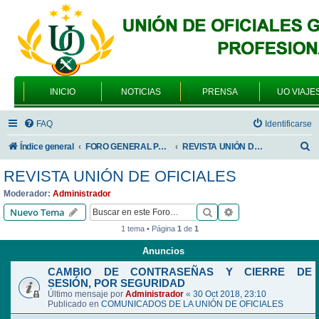
INICIO
NOTICIAS
PRENSA
UO VIAJE
FAQ
Identificarse
B
Índice general
FORO GENERAL PARA TODOS LOS USUARIOS
REVISTA UNIÓN DE OFICIALES
u
REVISTA UNIÓN DE OFICIALES
s
Moderador:
Administrador
c
Buscar
Búsqueda avanzad
Nuevo Tema
a
1 tema • Página
1
de
1
r
Anuncios
CAMBIO DE CONTRASEÑAS Y CIERRE DE
SESIÓN, POR SEGURIDAD
Último mensaje por
Administrador
«
30 Oct 2018, 23:10
Publicado en
COMUNICADOS DE LA UNIÓN DE OFICIALES