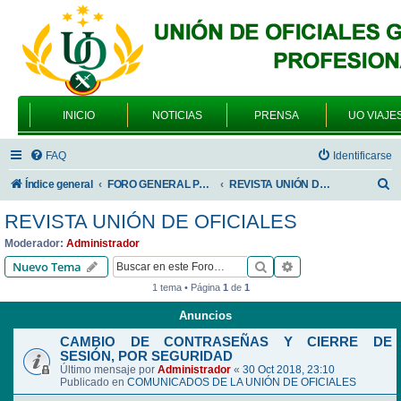
INICIO
NOTICIAS
PRENSA
UO VIAJE
FAQ
Identificarse
B
Índice general
FORO GENERAL PARA TODOS LOS USUARIOS
REVISTA UNIÓN DE OFICIALES
u
REVISTA UNIÓN DE OFICIALES
s
Moderador:
Administrador
c
Buscar
Búsqueda avanzad
Nuevo Tema
a
1 tema • Página
1
de
1
r
Anuncios
CAMBIO DE CONTRASEÑAS Y CIERRE DE
SESIÓN, POR SEGURIDAD
Último mensaje por
Administrador
«
30 Oct 2018, 23:10
Publicado en
COMUNICADOS DE LA UNIÓN DE OFICIALES