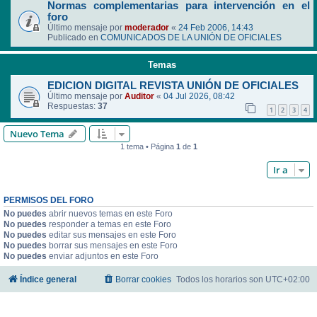
Normas complementarias para intervención en el
foro
Último mensaje por
moderador
«
24 Feb 2006, 14:43
Publicado en
COMUNICADOS DE LA UNIÓN DE OFICIALES
Temas
EDICION DIGITAL REVISTA UNIÓN DE OFICIALES
Último mensaje por
Auditor
«
04 Jul 2026, 08:42
Respuestas:
37
1
2
3
4
Nuevo Tema
1 tema • Página
1
de
1
Ir a
PERMISOS DEL FORO
No puedes
abrir nuevos temas en este Foro
No puedes
responder a temas en este Foro
No puedes
editar sus mensajes en este Foro
No puedes
borrar sus mensajes en este Foro
No puedes
enviar adjuntos en este Foro
Índice general
Borrar cookies
Todos los horarios son
UTC+02:00