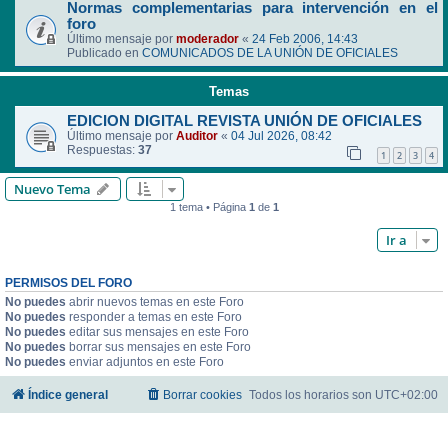
Normas complementarias para intervención en el
foro
Último mensaje por
moderador
«
24 Feb 2006, 14:43
Publicado en
COMUNICADOS DE LA UNIÓN DE OFICIALES
Temas
EDICION DIGITAL REVISTA UNIÓN DE OFICIALES
Último mensaje por
Auditor
«
04 Jul 2026, 08:42
Respuestas:
37
1
2
3
4
Nuevo Tema
1 tema • Página
1
de
1
Ir a
PERMISOS DEL FORO
No puedes
abrir nuevos temas en este Foro
No puedes
responder a temas en este Foro
No puedes
editar sus mensajes en este Foro
No puedes
borrar sus mensajes en este Foro
No puedes
enviar adjuntos en este Foro
Índice general
Borrar cookies
Todos los horarios son
UTC+02:00