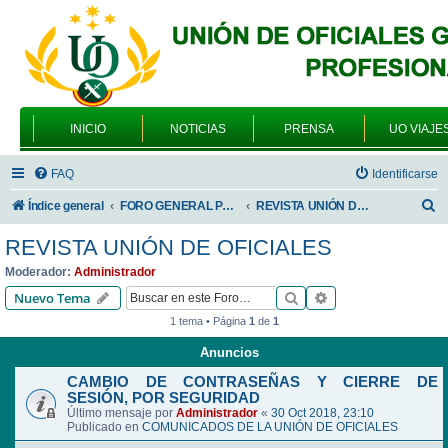
INICIO
NOTICIAS
PRENSA
UO VIAJE
FAQ
Identificarse
B
Índice general
FORO GENERAL PARA TODOS LOS USUARIOS
REVISTA UNIÓN DE OFICIALES
u
REVISTA UNIÓN DE OFICIALES
s
Moderador:
Administrador
c
Buscar
Búsqueda avanzad
Nuevo Tema
a
1 tema • Página
1
de
1
r
Anuncios
CAMBIO DE CONTRASEÑAS Y CIERRE DE
SESIÓN, POR SEGURIDAD
Último mensaje por
Administrador
«
30 Oct 2018, 23:10
Publicado en
COMUNICADOS DE LA UNIÓN DE OFICIALES