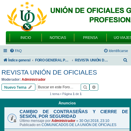
INICIO
NOTICIAS
PRENSA
UO VIAJE
FAQ
Identificarse
B
Índice general
FORO GENERAL PARA TODOS LOS USUARIOS
REVISTA UNIÓN DE OFICIALES
u
REVISTA UNIÓN DE OFICIALES
s
Moderador:
Administrador
c
Buscar
Búsqueda avanzad
Nuevo Tema
a
1 tema • Página
1
de
1
r
Anuncios
CAMBIO DE CONTRASEÑAS Y CIERRE DE
SESIÓN, POR SEGURIDAD
Último mensaje por
Administrador
«
30 Oct 2018, 23:10
Publicado en
COMUNICADOS DE LA UNIÓN DE OFICIALES