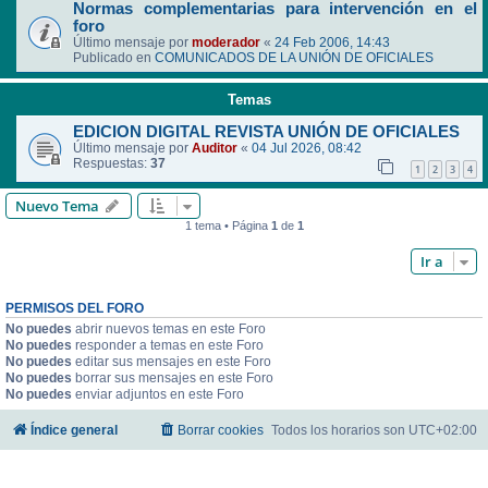
Normas complementarias para intervención en el
foro
Último mensaje por
moderador
«
24 Feb 2006, 14:43
Publicado en
COMUNICADOS DE LA UNIÓN DE OFICIALES
Temas
EDICION DIGITAL REVISTA UNIÓN DE OFICIALES
Último mensaje por
Auditor
«
04 Jul 2026, 08:42
Respuestas:
37
1
2
3
4
Nuevo Tema
1 tema • Página
1
de
1
Ir a
PERMISOS DEL FORO
No puedes
abrir nuevos temas en este Foro
No puedes
responder a temas en este Foro
No puedes
editar sus mensajes en este Foro
No puedes
borrar sus mensajes en este Foro
No puedes
enviar adjuntos en este Foro
Índice general
Borrar cookies
Todos los horarios son
UTC+02:00