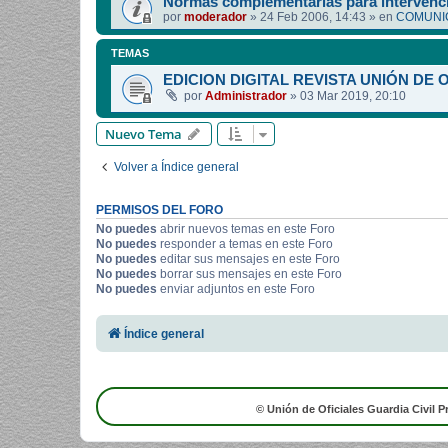
Normas complementarias para intervenci
por
moderador
»
24 Feb 2006, 14:43
» en
COMUNIC
TEMAS
EDICION DIGITAL REVISTA UNIÓN DE 
por
Administrador
»
03 Mar 2019, 20:10
Nuevo Tema
Volver a Índice general
PERMISOS DEL FORO
No puedes
abrir nuevos temas en este Foro
No puedes
responder a temas en este Foro
No puedes
editar sus mensajes en este Foro
No puedes
borrar sus mensajes en este Foro
No puedes
enviar adjuntos en este Foro
Índice general
© Unión de Oficiales Guardia Civil P