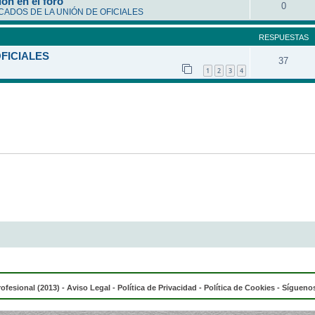
ón en el foro
0
ADOS DE LA UNIÓN DE OFICIALES
RESPUESTAS
OFICIALES
37
1
2
3
4
rofesional (2013) -
Aviso Legal
-
Política de Privacidad
-
Política de Cookies
- Síguenos