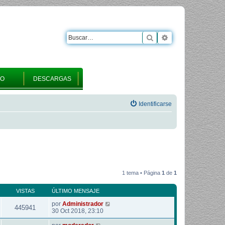
Buscar
Búsqueda avanza
RO
DESCARGAS
Identificarse
1 tema • Página
1
de
1
VISTAS
ÚLTIMO MENSAJE
por
Administrador
445941
30 Oct 2018, 23:10