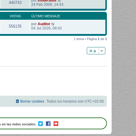
por
moderador
440743
24 Feb 2006, 14:43
VISTAS
ÚLTIMO MENSAJE
por
Auditor
556135
04 Jul 2026, 08:42
1 tema • Página
1
de
1
Ir a
Borrar cookies
Todos los horarios son
UTC+02:00
 en las redes sociales: