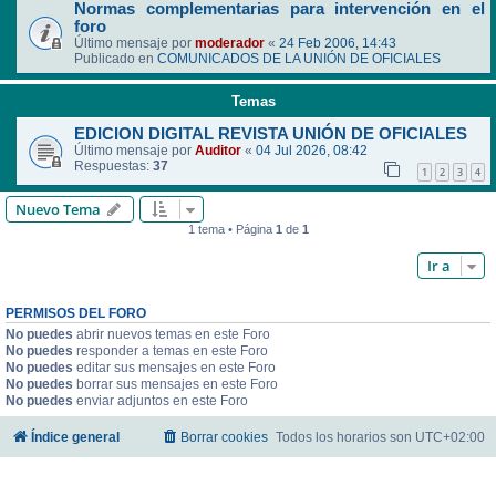
Normas complementarias para intervención en el
foro
Último mensaje por
moderador
«
24 Feb 2006, 14:43
Publicado en
COMUNICADOS DE LA UNIÓN DE OFICIALES
Temas
EDICION DIGITAL REVISTA UNIÓN DE OFICIALES
Último mensaje por
Auditor
«
04 Jul 2026, 08:42
Respuestas:
37
1
2
3
4
Nuevo Tema
1 tema • Página
1
de
1
Ir a
PERMISOS DEL FORO
No puedes
abrir nuevos temas en este Foro
No puedes
responder a temas en este Foro
No puedes
editar sus mensajes en este Foro
No puedes
borrar sus mensajes en este Foro
No puedes
enviar adjuntos en este Foro
Índice general
Borrar cookies
Todos los horarios son
UTC+02:00