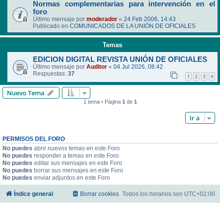
Normas complementarias para intervención en el
foro
Último mensaje por
moderador
«
24 Feb 2006, 14:43
Publicado en
COMUNICADOS DE LA UNIÓN DE OFICIALES
Temas
EDICION DIGITAL REVISTA UNIÓN DE OFICIALES
Último mensaje por
Auditor
«
04 Jul 2026, 08:42
Respuestas:
37
1
2
3
4
Nuevo Tema
1 tema • Página
1
de
1
Ir a
PERMISOS DEL FORO
No puedes
abrir nuevos temas en este Foro
No puedes
responder a temas en este Foro
No puedes
editar sus mensajes en este Foro
No puedes
borrar sus mensajes en este Foro
No puedes
enviar adjuntos en este Foro
Índice general
Borrar cookies
Todos los horarios son
UTC+02:00