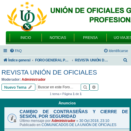
INICIO
NOTICIAS
PRENSA
UO VIAJE
FAQ
Identificarse
B
Índice general
FORO GENERAL PARA TODOS LOS USUARIOS
REVISTA UNIÓN DE OFICIALES
u
REVISTA UNIÓN DE OFICIALES
s
Moderador:
Administrador
c
Buscar
Búsqueda avanzad
Nuevo Tema
a
1 tema • Página
1
de
1
r
Anuncios
CAMBIO DE CONTRASEÑAS Y CIERRE DE
SESIÓN, POR SEGURIDAD
Último mensaje por
Administrador
«
30 Oct 2018, 23:10
Publicado en
COMUNICADOS DE LA UNIÓN DE OFICIALES