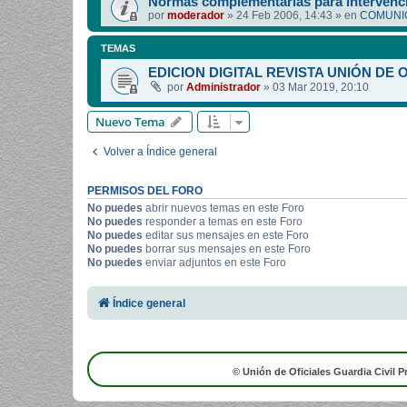
Normas complementarias para intervenci
por
moderador
»
24 Feb 2006, 14:43
» en
COMUNIC
TEMAS
EDICION DIGITAL REVISTA UNIÓN DE 
por
Administrador
»
03 Mar 2019, 20:10
Nuevo Tema
Volver a Índice general
PERMISOS DEL FORO
No puedes
abrir nuevos temas en este Foro
No puedes
responder a temas en este Foro
No puedes
editar sus mensajes en este Foro
No puedes
borrar sus mensajes en este Foro
No puedes
enviar adjuntos en este Foro
Índice general
© Unión de Oficiales Guardia Civil P