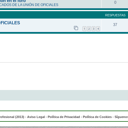
ón en el foro
0
ADOS DE LA UNIÓN DE OFICIALES
RESPUESTAS
OFICIALES
37
1
2
3
4
rofesional (2013) -
Aviso Legal
-
Política de Privacidad
-
Política de Cookies
- Síguenos