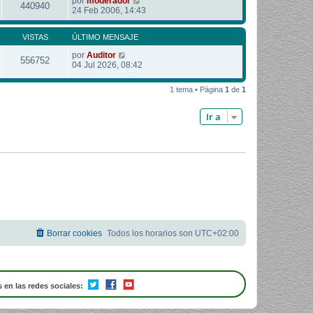
por
moderador
440940
24 Feb 2006, 14:43
VISTAS
ÚLTIMO MENSAJE
por
Auditor
556752
04 Jul 2026, 08:42
1 tema • Página
1
de
1
Ir a
Borrar cookies
Todos los horarios son
UTC+02:00
 en las redes sociales: