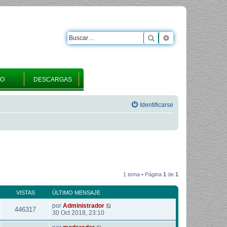
Buscar
Búsqueda avanza
RO
DESCARGAS
Identificarse
1 tema • Página
1
de
1
VISTAS
ÚLTIMO MENSAJE
por
Administrador
446317
30 Oct 2018, 23:10