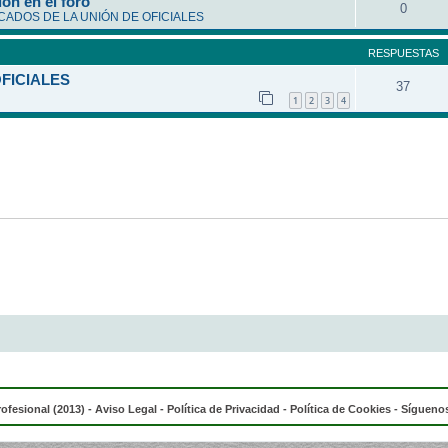
ón en el foro
0
ADOS DE LA UNIÓN DE OFICIALES
RESPUESTAS
OFICIALES
37
1
2
3
4
rofesional (2013) -
Aviso Legal
-
Política de Privacidad
-
Política de Cookies
- Síguenos