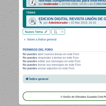
Normas complementarias para intervenci
por
moderador
»
24 Feb 2006, 14:43
» en
COMUNIC
TEMAS
EDICION DIGITAL REVISTA UNIÓN DE 
por
Administrador
»
03 Mar 2019, 20:10
Nuevo Tema
Volver a Índice general
PERMISOS DEL FORO
No puedes
abrir nuevos temas en este Foro
No puedes
responder a temas en este Foro
No puedes
editar sus mensajes en este Foro
No puedes
borrar sus mensajes en este Foro
No puedes
enviar adjuntos en este Foro
Índice general
© Unión de Oficiales Guardia Civil P