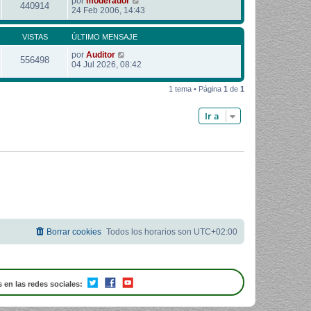
por
moderador
440914
24 Feb 2006, 14:43
VISTAS
ÚLTIMO MENSAJE
por
Auditor
556498
04 Jul 2026, 08:42
1 tema • Página
1
de
1
Ir a
Borrar cookies
Todos los horarios son
UTC+02:00
 en las redes sociales: