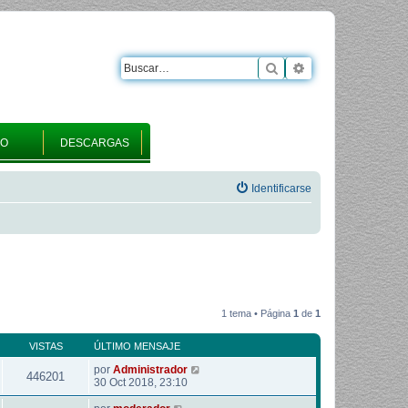
Buscar
Búsqueda avanza
RO
DESCARGAS
Identificarse
1 tema • Página
1
de
1
VISTAS
ÚLTIMO MENSAJE
por
Administrador
446201
30 Oct 2018, 23:10