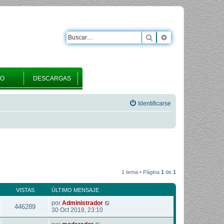
Buscar
Búsqueda avanza
RO
DESCARGAS
Identificarse
1 tema • Página
1
de
1
VISTAS
ÚLTIMO MENSAJE
por
Administrador
446289
30 Oct 2018, 23:10