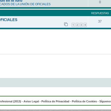
ón en el foro
0
ADOS DE LA UNIÓN DE OFICIALES
RESPUESTAS
OFICIALES
37
1
2
3
4
rofesional (2013) -
Aviso Legal
-
Política de Privacidad
-
Política de Cookies
- Síguenos