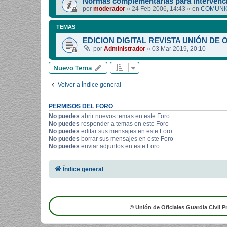
Normas complementarias para intervenci
por
moderador
»
24 Feb 2006, 14:43
» en
COMUNIC
TEMAS
EDICION DIGITAL REVISTA UNIÓN DE 
por
Administrador
»
03 Mar 2019, 20:10
Nuevo Tema
Volver a Índice general
PERMISOS DEL FORO
No puedes
abrir nuevos temas en este Foro
No puedes
responder a temas en este Foro
No puedes
editar sus mensajes en este Foro
No puedes
borrar sus mensajes en este Foro
No puedes
enviar adjuntos en este Foro
Índice general
© Unión de Oficiales Guardia Civil P