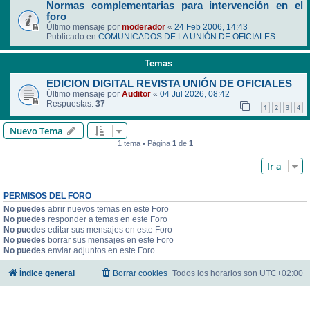
Normas complementarias para intervención en el
foro
Último mensaje por
moderador
«
24 Feb 2006, 14:43
Publicado en
COMUNICADOS DE LA UNIÓN DE OFICIALES
Temas
EDICION DIGITAL REVISTA UNIÓN DE OFICIALES
Último mensaje por
Auditor
«
04 Jul 2026, 08:42
Respuestas:
37
1
2
3
4
Nuevo Tema
1 tema • Página
1
de
1
Ir a
PERMISOS DEL FORO
No puedes
abrir nuevos temas en este Foro
No puedes
responder a temas en este Foro
No puedes
editar sus mensajes en este Foro
No puedes
borrar sus mensajes en este Foro
No puedes
enviar adjuntos en este Foro
Índice general
Borrar cookies
Todos los horarios son
UTC+02:00