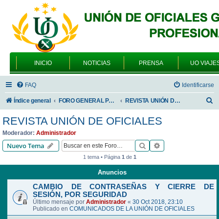
INICIO
NOTICIAS
PRENSA
UO VIAJE
FAQ
Identificarse
B
Índice general
FORO GENERAL PARA TODOS LOS USUARIOS
REVISTA UNIÓN DE OFICIALES
u
REVISTA UNIÓN DE OFICIALES
s
Moderador:
Administrador
c
Buscar
Búsqueda avanzad
Nuevo Tema
a
1 tema • Página
1
de
1
r
Anuncios
CAMBIO DE CONTRASEÑAS Y CIERRE DE
SESIÓN, POR SEGURIDAD
Último mensaje por
Administrador
«
30 Oct 2018, 23:10
Publicado en
COMUNICADOS DE LA UNIÓN DE OFICIALES