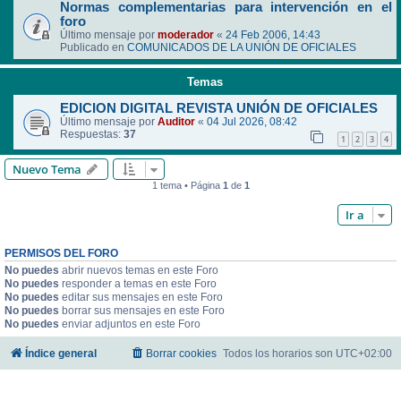
Normas complementarias para intervención en el
foro
Último mensaje por
moderador
«
24 Feb 2006, 14:43
Publicado en
COMUNICADOS DE LA UNIÓN DE OFICIALES
Temas
EDICION DIGITAL REVISTA UNIÓN DE OFICIALES
Último mensaje por
Auditor
«
04 Jul 2026, 08:42
Respuestas:
37
1
2
3
4
Nuevo Tema
1 tema • Página
1
de
1
Ir a
PERMISOS DEL FORO
No puedes
abrir nuevos temas en este Foro
No puedes
responder a temas en este Foro
No puedes
editar sus mensajes en este Foro
No puedes
borrar sus mensajes en este Foro
No puedes
enviar adjuntos en este Foro
Índice general
Borrar cookies
Todos los horarios son
UTC+02:00