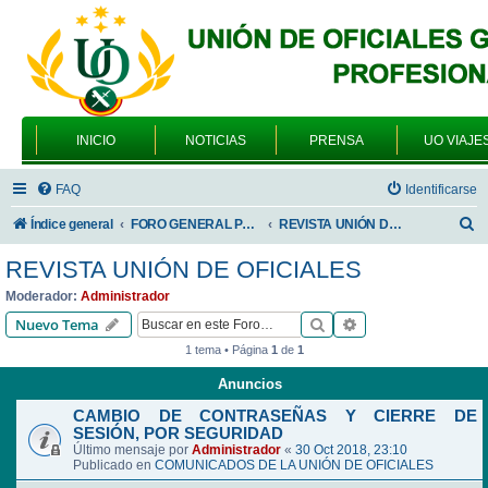
INICIO
NOTICIAS
PRENSA
UO VIAJE
FAQ
Identificarse
B
Índice general
FORO GENERAL PARA TODOS LOS USUARIOS
REVISTA UNIÓN DE OFICIALES
u
REVISTA UNIÓN DE OFICIALES
s
Moderador:
Administrador
c
Buscar
Búsqueda avanzad
Nuevo Tema
a
1 tema • Página
1
de
1
r
Anuncios
CAMBIO DE CONTRASEÑAS Y CIERRE DE
SESIÓN, POR SEGURIDAD
Último mensaje por
Administrador
«
30 Oct 2018, 23:10
Publicado en
COMUNICADOS DE LA UNIÓN DE OFICIALES