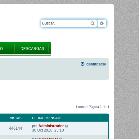
Buscar
Búsqueda avanza
RO
DESCARGAS
Identificarse
1 tema • Página
1
de
1
VISTAS
ÚLTIMO MENSAJE
por
Administrador
446144
30 Oct 2018, 23:10