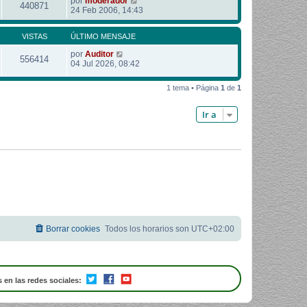
por
moderador
440871
24 Feb 2006, 14:43
VISTAS
ÚLTIMO MENSAJE
por
Auditor
556414
04 Jul 2026, 08:42
1 tema • Página
1
de
1
Ir a
Borrar cookies
Todos los horarios son
UTC+02:00
 en las redes sociales: