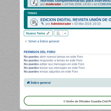
Normas complementarias para intervenci
por
moderador
»
24 Feb 2006, 14:43
» en
COMUNIC
TEMAS
EDICION DIGITAL REVISTA UNIÓN DE 
por
Administrador
»
03 Mar 2019, 20:10
Nuevo Tema
Volver a Índice general
PERMISOS DEL FORO
No puedes
abrir nuevos temas en este Foro
No puedes
responder a temas en este Foro
No puedes
editar sus mensajes en este Foro
No puedes
borrar sus mensajes en este Foro
No puedes
enviar adjuntos en este Foro
Índice general
© Unión de Oficiales Guardia Civil P