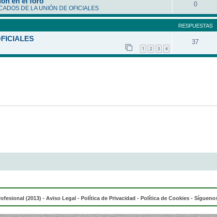
ón en el foro
0
ADOS DE LA UNIÓN DE OFICIALES
RESPUESTAS
OFICIALES
37
1
2
3
4
rofesional (2013) -
Aviso Legal
-
Política de Privacidad
-
Política de Cookies
- Síguenos