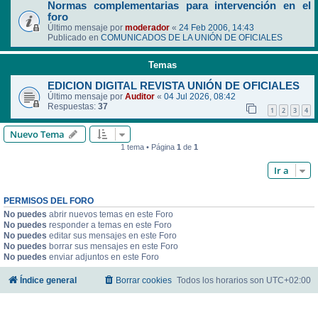
Normas complementarias para intervención en el
foro
Último mensaje por
moderador
«
24 Feb 2006, 14:43
Publicado en
COMUNICADOS DE LA UNIÓN DE OFICIALES
Temas
EDICION DIGITAL REVISTA UNIÓN DE OFICIALES
Último mensaje por
Auditor
«
04 Jul 2026, 08:42
Respuestas:
37
1
2
3
4
Nuevo Tema
1 tema • Página
1
de
1
Ir a
PERMISOS DEL FORO
No puedes
abrir nuevos temas en este Foro
No puedes
responder a temas en este Foro
No puedes
editar sus mensajes en este Foro
No puedes
borrar sus mensajes en este Foro
No puedes
enviar adjuntos en este Foro
Índice general
Borrar cookies
Todos los horarios son
UTC+02:00