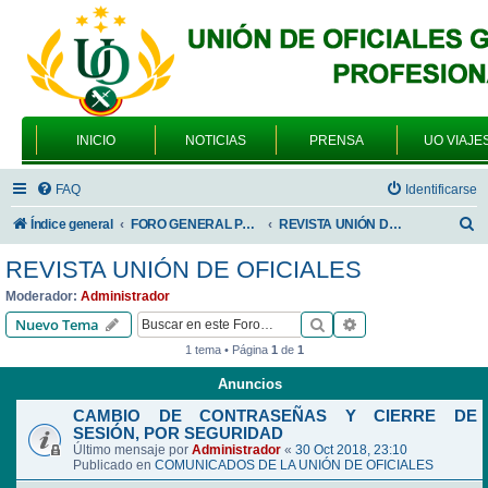
INICIO
NOTICIAS
PRENSA
UO VIAJE
FAQ
Identificarse
B
Índice general
FORO GENERAL PARA TODOS LOS USUARIOS
REVISTA UNIÓN DE OFICIALES
u
REVISTA UNIÓN DE OFICIALES
s
Moderador:
Administrador
c
Buscar
Búsqueda avanzad
Nuevo Tema
a
1 tema • Página
1
de
1
r
Anuncios
CAMBIO DE CONTRASEÑAS Y CIERRE DE
SESIÓN, POR SEGURIDAD
Último mensaje por
Administrador
«
30 Oct 2018, 23:10
Publicado en
COMUNICADOS DE LA UNIÓN DE OFICIALES