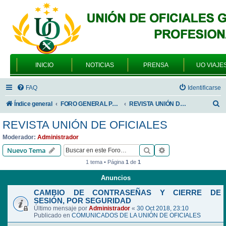
INICIO
NOTICIAS
PRENSA
UO VIAJE
FAQ
Identificarse
B
Índice general
FORO GENERAL PARA TODOS LOS USUARIOS
REVISTA UNIÓN DE OFICIALES
u
REVISTA UNIÓN DE OFICIALES
s
Moderador:
Administrador
c
Buscar
Búsqueda avanzad
Nuevo Tema
a
1 tema • Página
1
de
1
r
Anuncios
CAMBIO DE CONTRASEÑAS Y CIERRE DE
SESIÓN, POR SEGURIDAD
Último mensaje por
Administrador
«
30 Oct 2018, 23:10
Publicado en
COMUNICADOS DE LA UNIÓN DE OFICIALES