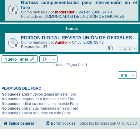
Normas complementarias para intervención en el
foro
Último mensaje por
moderador
«
24 Feb 2006, 14:43
Publicado en
COMUNICADOS DE LA UNIÓN DE OFICIALES
Temas
EDICION DIGITAL REVISTA UNIÓN DE OFICIALES
Último mensaje por
Auditor
«
04 Jul 2026, 08:42
Respuestas:
37
1
2
3
4
Nuevo Tema
1 tema • Página
1
de
1
Ir a
PERMISOS DEL FORO
No puedes
abrir nuevos temas en este Foro
No puedes
responder a temas en este Foro
No puedes
editar sus mensajes en este Foro
No puedes
borrar sus mensajes en este Foro
No puedes
enviar adjuntos en este Foro
Índice general
Borrar cookies
Todos los horarios son
UTC+02:00