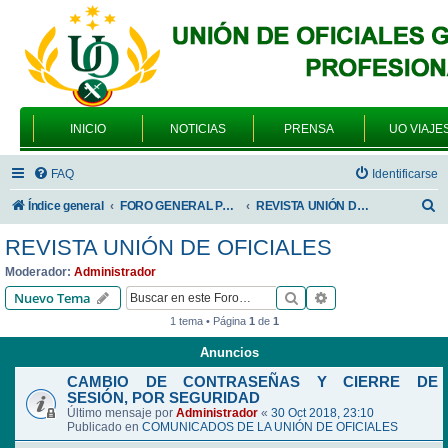
INICIO
NOTICIAS
PRENSA
UO VIAJE
FAQ
Identificarse
B
Índice general
FORO GENERAL PARA TODOS LOS USUARIOS
REVISTA UNIÓN DE OFICIALES
u
REVISTA UNIÓN DE OFICIALES
s
Moderador:
Administrador
c
Buscar
Búsqueda avanzad
Nuevo Tema
a
1 tema • Página
1
de
1
r
Anuncios
CAMBIO DE CONTRASEÑAS Y CIERRE DE
SESIÓN, POR SEGURIDAD
Último mensaje por
Administrador
«
30 Oct 2018, 23:10
Publicado en
COMUNICADOS DE LA UNIÓN DE OFICIALES