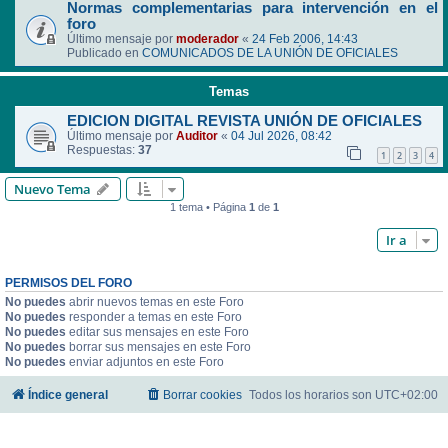
Normas complementarias para intervención en el
foro
Último mensaje por
moderador
«
24 Feb 2006, 14:43
Publicado en
COMUNICADOS DE LA UNIÓN DE OFICIALES
Temas
EDICION DIGITAL REVISTA UNIÓN DE OFICIALES
Último mensaje por
Auditor
«
04 Jul 2026, 08:42
Respuestas:
37
1
2
3
4
Nuevo Tema
1 tema • Página
1
de
1
Ir a
PERMISOS DEL FORO
No puedes
abrir nuevos temas en este Foro
No puedes
responder a temas en este Foro
No puedes
editar sus mensajes en este Foro
No puedes
borrar sus mensajes en este Foro
No puedes
enviar adjuntos en este Foro
Índice general
Borrar cookies
Todos los horarios son
UTC+02:00