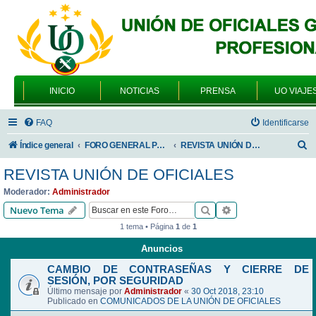
INICIO
NOTICIAS
PRENSA
UO VIAJE
FAQ
Identificarse
B
Índice general
FORO GENERAL PARA TODOS LOS USUARIOS
REVISTA UNIÓN DE OFICIALES
u
REVISTA UNIÓN DE OFICIALES
s
Moderador:
Administrador
c
Buscar
Búsqueda avanzad
Nuevo Tema
a
1 tema • Página
1
de
1
r
Anuncios
CAMBIO DE CONTRASEÑAS Y CIERRE DE
SESIÓN, POR SEGURIDAD
Último mensaje por
Administrador
«
30 Oct 2018, 23:10
Publicado en
COMUNICADOS DE LA UNIÓN DE OFICIALES