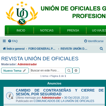
INICIO
NOTICIAS
PRENSA
UO VIAJE
FAQ
Identificarse
B
Índice general
FORO GENERAL PARA TODOS LOS USUARIOS
REVISTA UNIÓN DE OFICIALES
u
REVISTA UNIÓN DE OFICIALES
s
Moderador:
Administrador
c
Buscar
Búsqueda avanzad
Nuevo Tema
a
1 tema • Página
1
de
1
r
Anuncios
CAMBIO DE CONTRASEÑAS Y CIERRE DE
SESIÓN, POR SEGURIDAD
Último mensaje por
Administrador
«
30 Oct 2018, 23:10
Publicado en
COMUNICADOS DE LA UNIÓN DE OFICIALES