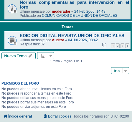
Normas complementarias para intervención en el
foro
Último mensaje por
moderador
«
24 Feb 2006, 14:43
Publicado en
COMUNICADOS DE LA UNIÓN DE OFICIALES
Temas
EDICION DIGITAL REVISTA UNIÓN DE OFICIALES
Último mensaje por
Auditor
«
04 Jul 2026, 08:42
Respuestas:
37
1
2
3
4
Nuevo Tema
1 tema • Página
1
de
1
Ir a
PERMISOS DEL FORO
No puedes
abrir nuevos temas en este Foro
No puedes
responder a temas en este Foro
No puedes
editar sus mensajes en este Foro
No puedes
borrar sus mensajes en este Foro
No puedes
enviar adjuntos en este Foro
Índice general
Borrar cookies
Todos los horarios son
UTC+02:00