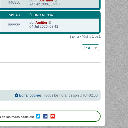
por
moderador
440930
24 Feb 2006, 14:43
VISTAS
ÚLTIMO MENSAJE
por
Auditor
556636
04 Jul 2026, 08:42
1 tema • Página
1
de
1
Ir a
Borrar cookies
Todos los horarios son
UTC+02:00
 en las redes sociales: