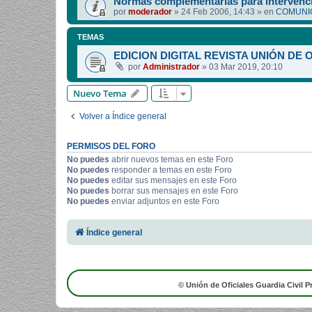
Normas complementarias para intervenci
por
moderador
»
24 Feb 2006, 14:43
» en
COMUNIC
TEMAS
EDICION DIGITAL REVISTA UNIÓN DE 
por
Administrador
»
03 Mar 2019, 20:10
Nuevo Tema
Volver a Índice general
PERMISOS DEL FORO
No puedes
abrir nuevos temas en este Foro
No puedes
responder a temas en este Foro
No puedes
editar sus mensajes en este Foro
No puedes
borrar sus mensajes en este Foro
No puedes
enviar adjuntos en este Foro
Índice general
© Unión de Oficiales Guardia Civil P