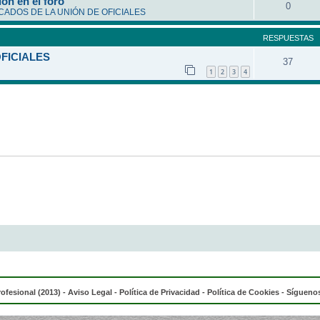
ón en el foro
0
ADOS DE LA UNIÓN DE OFICIALES
RESPUESTAS
OFICIALES
37
1
2
3
4
rofesional (2013) -
Aviso Legal
-
Política de Privacidad
-
Política de Cookies
- Síguenos