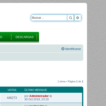
Buscar
Búsqueda avanza
RO
DESCARGAS
Identificarse
1 tema • Página
1
de
1
VISTAS
ÚLTIMO MENSAJE
por
Administrador
446273
30 Oct 2018, 23:10