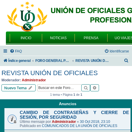
INICIO
NOTICIAS
PRENSA
UO VIAJE
FAQ
Identificarse
B
Índice general
FORO GENERAL PARA TODOS LOS USUARIOS
REVISTA UNIÓN DE OFICIALES
u
REVISTA UNIÓN DE OFICIALES
s
Moderador:
Administrador
c
Buscar
Búsqueda avanzad
Nuevo Tema
a
1 tema • Página
1
de
1
r
Anuncios
CAMBIO DE CONTRASEÑAS Y CIERRE DE
SESIÓN, POR SEGURIDAD
Último mensaje por
Administrador
«
30 Oct 2018, 23:10
Publicado en
COMUNICADOS DE LA UNIÓN DE OFICIALES