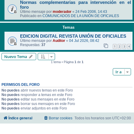
Normas complementarias para intervención en el
foro
Último mensaje por
moderador
«
24 Feb 2006, 14:43
Publicado en
COMUNICADOS DE LA UNIÓN DE OFICIALES
Temas
EDICION DIGITAL REVISTA UNIÓN DE OFICIALES
Último mensaje por
Auditor
«
04 Jul 2026, 08:42
Respuestas:
37
1
2
3
4
Nuevo Tema
1 tema • Página
1
de
1
Ir a
PERMISOS DEL FORO
No puedes
abrir nuevos temas en este Foro
No puedes
responder a temas en este Foro
No puedes
editar sus mensajes en este Foro
No puedes
borrar sus mensajes en este Foro
No puedes
enviar adjuntos en este Foro
Índice general
Borrar cookies
Todos los horarios son
UTC+02:00