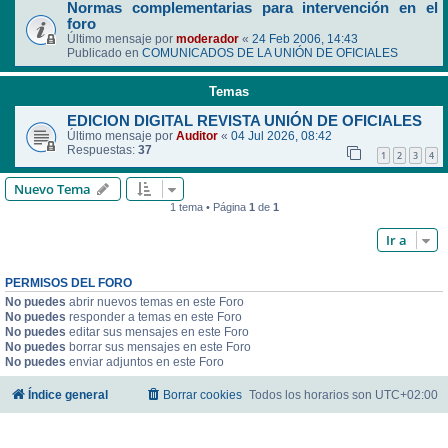
Normas complementarias para intervención en el
foro
Último mensaje por
moderador
«
24 Feb 2006, 14:43
Publicado en
COMUNICADOS DE LA UNIÓN DE OFICIALES
Temas
EDICION DIGITAL REVISTA UNIÓN DE OFICIALES
Último mensaje por
Auditor
«
04 Jul 2026, 08:42
Respuestas:
37
1
2
3
4
Nuevo Tema
1 tema • Página
1
de
1
Ir a
PERMISOS DEL FORO
No puedes
abrir nuevos temas en este Foro
No puedes
responder a temas en este Foro
No puedes
editar sus mensajes en este Foro
No puedes
borrar sus mensajes en este Foro
No puedes
enviar adjuntos en este Foro
Índice general
Borrar cookies
Todos los horarios son
UTC+02:00