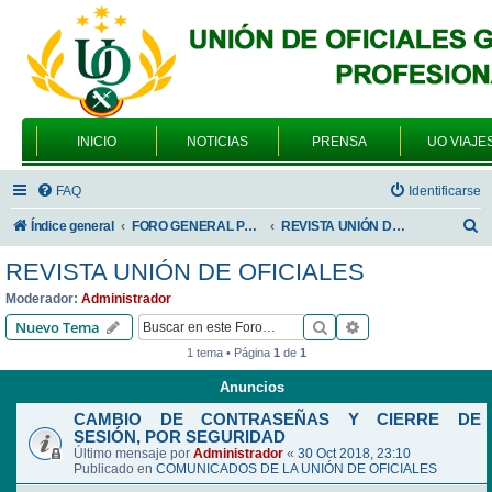
INICIO
NOTICIAS
PRENSA
UO VIAJE
FAQ
Identificarse
B
Índice general
FORO GENERAL PARA TODOS LOS USUARIOS
REVISTA UNIÓN DE OFICIALES
u
REVISTA UNIÓN DE OFICIALES
s
Moderador:
Administrador
c
Buscar
Búsqueda avanzad
Nuevo Tema
a
1 tema • Página
1
de
1
r
Anuncios
CAMBIO DE CONTRASEÑAS Y CIERRE DE
SESIÓN, POR SEGURIDAD
Último mensaje por
Administrador
«
30 Oct 2018, 23:10
Publicado en
COMUNICADOS DE LA UNIÓN DE OFICIALES