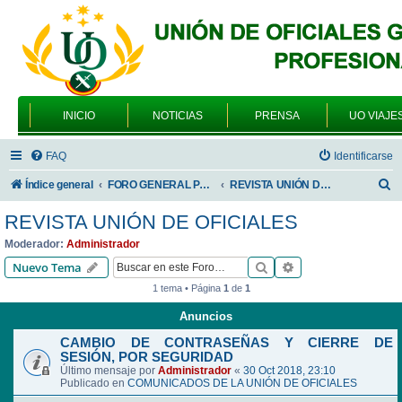
INICIO
NOTICIAS
PRENSA
UO VIAJE
FAQ
Identificarse
B
Índice general
FORO GENERAL PARA TODOS LOS USUARIOS
REVISTA UNIÓN DE OFICIALES
u
REVISTA UNIÓN DE OFICIALES
s
Moderador:
Administrador
c
Buscar
Búsqueda avanzad
Nuevo Tema
a
1 tema • Página
1
de
1
r
Anuncios
CAMBIO DE CONTRASEÑAS Y CIERRE DE
SESIÓN, POR SEGURIDAD
Último mensaje por
Administrador
«
30 Oct 2018, 23:10
Publicado en
COMUNICADOS DE LA UNIÓN DE OFICIALES