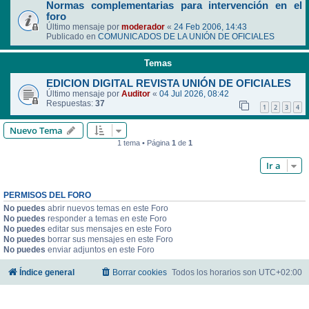
Normas complementarias para intervención en el
foro
Último mensaje por
moderador
«
24 Feb 2006, 14:43
Publicado en
COMUNICADOS DE LA UNIÓN DE OFICIALES
Temas
EDICION DIGITAL REVISTA UNIÓN DE OFICIALES
Último mensaje por
Auditor
«
04 Jul 2026, 08:42
Respuestas:
37
1
2
3
4
Nuevo Tema
1 tema • Página
1
de
1
Ir a
PERMISOS DEL FORO
No puedes
abrir nuevos temas en este Foro
No puedes
responder a temas en este Foro
No puedes
editar sus mensajes en este Foro
No puedes
borrar sus mensajes en este Foro
No puedes
enviar adjuntos en este Foro
Índice general
Borrar cookies
Todos los horarios son
UTC+02:00