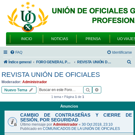
INICIO
NOTICIAS
PRENSA
UO VIAJE
FAQ
Identificarse
B
Índice general
FORO GENERAL PARA TODOS LOS USUARIOS
REVISTA UNIÓN DE OFICIALES
u
REVISTA UNIÓN DE OFICIALES
s
Moderador:
Administrador
c
Buscar
Búsqueda avanzad
Nuevo Tema
a
1 tema • Página
1
de
1
r
Anuncios
CAMBIO DE CONTRASEÑAS Y CIERRE DE
SESIÓN, POR SEGURIDAD
Último mensaje por
Administrador
«
30 Oct 2018, 23:10
Publicado en
COMUNICADOS DE LA UNIÓN DE OFICIALES