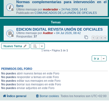
Normas complementarias para intervención en el
foro
Último mensaje por
moderador
«
24 Feb 2006, 14:43
Publicado en
COMUNICADOS DE LA UNIÓN DE OFICIALES
Temas
EDICION DIGITAL REVISTA UNIÓN DE OFICIALES
Último mensaje por
Auditor
«
04 Jul 2026, 08:42
Respuestas:
37
1
2
3
4
Nuevo Tema
1 tema • Página
1
de
1
Ir a
PERMISOS DEL FORO
No puedes
abrir nuevos temas en este Foro
No puedes
responder a temas en este Foro
No puedes
editar sus mensajes en este Foro
No puedes
borrar sus mensajes en este Foro
No puedes
enviar adjuntos en este Foro
Índice general
Borrar cookies
Todos los horarios son
UTC+02:00