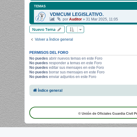
TEMAS
VDMCUM LEGISLATIVO.
por
Auditor
»
31 Mar 2025, 11:05
Nuevo Tema
Volver a Índice general
PERMISOS DEL FORO
No puedes
abrir nuevos temas en este Foro
No puedes
responder a temas en este Foro
No puedes
editar sus mensajes en este Foro
No puedes
borrar sus mensajes en este Foro
No puedes
enviar adjuntos en este Foro
Índice general
© Unión de Oficiales Guardia Civil P