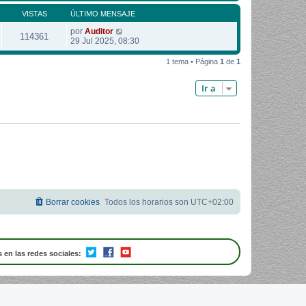
VISTAS
ÚLTIMO MENSAJE
por
Auditor
114361
29 Jul 2025, 08:30
1 tema • Página
1
de
1
Ir a
Borrar cookies
Todos los horarios son
UTC+02:00
 en las redes sociales: