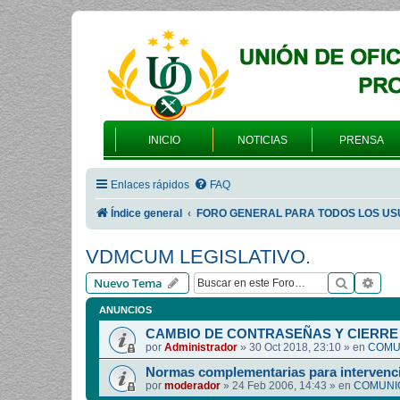
INICIO
NOTICIAS
PRENSA
Enlaces rápidos
FAQ
Índice general
FORO GENERAL PARA TODOS LOS US
VDMCUM LEGISLATIVO.
Buscar
Bús
Nuevo Tema
ANUNCIOS
CAMBIO DE CONTRASEÑAS Y CIERRE 
por
Administrador
»
30 Oct 2018, 23:10
» en
COMUN
Normas complementarias para intervenci
por
moderador
»
24 Feb 2006, 14:43
» en
COMUNIC