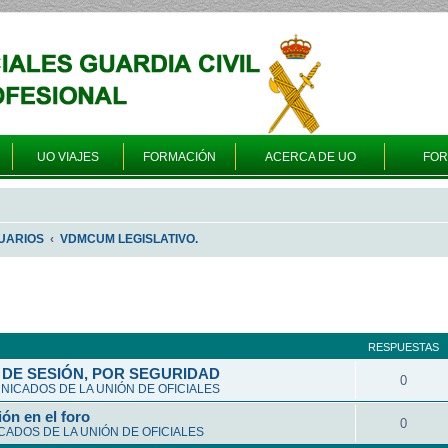
UO VIAJES
FORMACIÓN
ACERCA DE UO
FO
UARIOS
VDMCUM LEGISLATIVO.
queda avanzada
RESPUESTAS
DE SESIÓN, POR SEGURIDAD
0
ICADOS DE LA UNIÓN DE OFICIALES
ón en el foro
0
ADOS DE LA UNIÓN DE OFICIALES