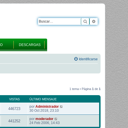
Buscar
Búsqueda avanza
RO
DESCARGAS
Identificarse
1 tema • Página
1
de
1
VISTAS
ÚLTIMO MENSAJE
por
Administrador
446723
30 Oct 2018, 23:10
por
moderador
441252
24 Feb 2006, 14:43