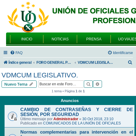
INICIO
NOTICIAS
PRENSA
UO VIAJE
FAQ
Identificarse
B
Índice general
FORO GENERAL PARA TODOS LOS USUARIOS
VDMCUM LEGISLATIVO.
u
VDMCUM LEGISLATIVO.
s
Buscar
Búsqueda avanzad
Nuevo Tema
c
1 tema • Página
1
de
1
a
Anuncios
r
CAMBIO DE CONTRASEÑAS Y CIERRE DE
SESIÓN, POR SEGURIDAD
Último mensaje por
Administrador
«
30 Oct 2018, 23:10
Publicado en
COMUNICADOS DE LA UNIÓN DE OFICIALES
Normas complementarias para intervención en el