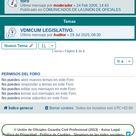
foro
Último mensaje por
moderador
«
24 Feb 2006, 14:43
Publicado en
COMUNICADOS DE LA UNIÓN DE OFICIALES
Temas
VDMCUM LEGISLATIVO.
Último mensaje por
Auditor
«
29 Jul 2025, 08:30
Nuevo Tema
1 tema • Página
1
de
1
Ir a
PERMISOS DEL FORO
No puedes
abrir nuevos temas en este Foro
No puedes
responder a temas en este Foro
No puedes
editar sus mensajes en este Foro
No puedes
borrar sus mensajes en este Foro
No puedes
enviar adjuntos en este Foro
Índice general
Borrar cookies
Todos los horarios son
UTC+02:00
© Unión de Oficiales Guardia Civil Profesional (2013) -
Aviso Legal
-
Política de Privacidad
-
Política de Cookies
- Síguenos en las redes sociales: