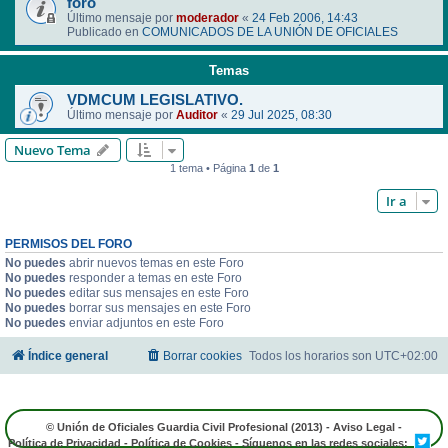
foro
Último mensaje por
moderador
«
24 Feb 2006, 14:43
Publicado en
COMUNICADOS DE LA UNIÓN DE OFICIALES
Temas
VDMCUM LEGISLATIVO.
Último mensaje por
Auditor
«
29 Jul 2025, 08:30
Nuevo Tema
1 tema • Página
1
de
1
Ir a
PERMISOS DEL FORO
No puedes
abrir nuevos temas en este Foro
No puedes
responder a temas en este Foro
No puedes
editar sus mensajes en este Foro
No puedes
borrar sus mensajes en este Foro
No puedes
enviar adjuntos en este Foro
Índice general
Borrar cookies
Todos los horarios son
UTC+02:00
© Unión de Oficiales Guardia Civil Profesional (2013) -
Aviso Legal
-
Política de Privacidad
-
Política de Cookies
- Síguenos en las redes sociales: