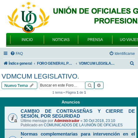
INICIO
NOTICIAS
PRENSA
UO VIAJE
FAQ
Identificarse
B
Índice general
FORO GENERAL PARA TODOS LOS USUARIOS
VDMCUM LEGISLATIVO.
u
VDMCUM LEGISLATIVO.
s
Buscar
Búsqueda avanzad
Nuevo Tema
c
1 tema • Página
1
de
1
a
Anuncios
r
CAMBIO DE CONTRASEÑAS Y CIERRE DE
SESIÓN, POR SEGURIDAD
Último mensaje por
Administrador
«
30 Oct 2018, 23:10
Publicado en
COMUNICADOS DE LA UNIÓN DE OFICIALES
Normas complementarias para intervención en el