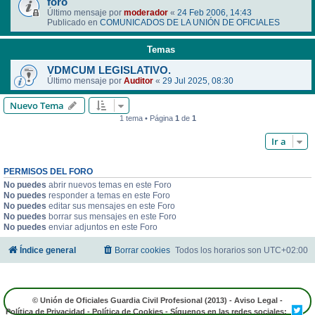
foro
Último mensaje por
moderador
«
24 Feb 2006, 14:43
Publicado en
COMUNICADOS DE LA UNIÓN DE OFICIALES
Temas
VDMCUM LEGISLATIVO.
Último mensaje por
Auditor
«
29 Jul 2025, 08:30
Nuevo Tema
1 tema • Página
1
de
1
Ir a
PERMISOS DEL FORO
No puedes
abrir nuevos temas en este Foro
No puedes
responder a temas en este Foro
No puedes
editar sus mensajes en este Foro
No puedes
borrar sus mensajes en este Foro
No puedes
enviar adjuntos en este Foro
Índice general
Borrar cookies
Todos los horarios son
UTC+02:00
© Unión de Oficiales Guardia Civil Profesional (2013) -
Aviso Legal
-
Política de Privacidad
-
Política de Cookies
- Síguenos en las redes sociales: