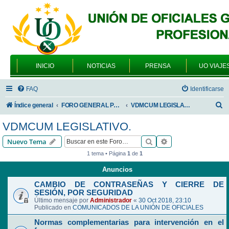
INICIO
NOTICIAS
PRENSA
UO VIAJE
FAQ
Identificarse
B
Índice general
FORO GENERAL PARA TODOS LOS USUARIOS
VDMCUM LEGISLATIVO.
u
VDMCUM LEGISLATIVO.
s
Buscar
Búsqueda avanzad
Nuevo Tema
c
1 tema • Página
1
de
1
a
Anuncios
r
CAMBIO DE CONTRASEÑAS Y CIERRE DE
SESIÓN, POR SEGURIDAD
Último mensaje por
Administrador
«
30 Oct 2018, 23:10
Publicado en
COMUNICADOS DE LA UNIÓN DE OFICIALES
Normas complementarias para intervención en el