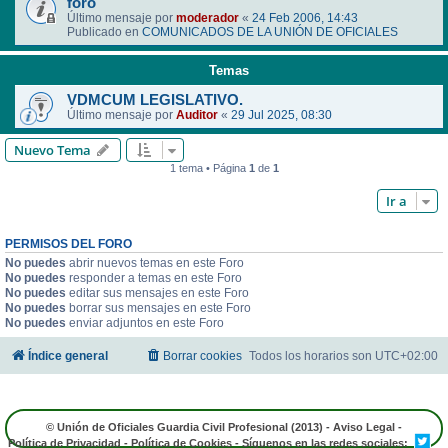
foro
Último mensaje por
moderador
«
24 Feb 2006, 14:43
Publicado en
COMUNICADOS DE LA UNIÓN DE OFICIALES
Temas
VDMCUM LEGISLATIVO.
Último mensaje por
Auditor
«
29 Jul 2025, 08:30
Nuevo Tema
1 tema • Página
1
de
1
Ir a
PERMISOS DEL FORO
No puedes
abrir nuevos temas en este Foro
No puedes
responder a temas en este Foro
No puedes
editar sus mensajes en este Foro
No puedes
borrar sus mensajes en este Foro
No puedes
enviar adjuntos en este Foro
Índice general
Borrar cookies
Todos los horarios son
UTC+02:00
© Unión de Oficiales Guardia Civil Profesional (2013) -
Aviso Legal
-
Política de Privacidad
-
Política de Cookies
- Síguenos en las redes sociales: