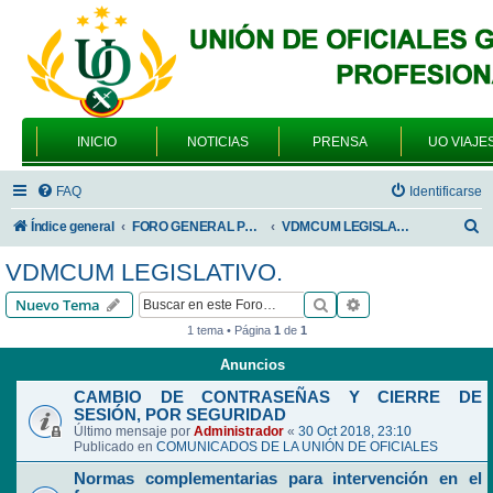
INICIO
NOTICIAS
PRENSA
UO VIAJE
FAQ
Identificarse
B
Índice general
FORO GENERAL PARA TODOS LOS USUARIOS
VDMCUM LEGISLATIVO.
u
VDMCUM LEGISLATIVO.
s
Buscar
Búsqueda avanzad
Nuevo Tema
c
1 tema • Página
1
de
1
a
Anuncios
r
CAMBIO DE CONTRASEÑAS Y CIERRE DE
SESIÓN, POR SEGURIDAD
Último mensaje por
Administrador
«
30 Oct 2018, 23:10
Publicado en
COMUNICADOS DE LA UNIÓN DE OFICIALES
Normas complementarias para intervención en el