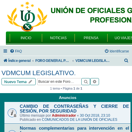
INICIO
NOTICIAS
PRENSA
UO VIAJE
FAQ
Identificarse
B
Índice general
FORO GENERAL PARA TODOS LOS USUARIOS
VDMCUM LEGISLATIVO.
u
VDMCUM LEGISLATIVO.
s
Buscar
Búsqueda avanzad
Nuevo Tema
c
1 tema • Página
1
de
1
a
Anuncios
r
CAMBIO DE CONTRASEÑAS Y CIERRE DE
SESIÓN, POR SEGURIDAD
Último mensaje por
Administrador
«
30 Oct 2018, 23:10
Publicado en
COMUNICADOS DE LA UNIÓN DE OFICIALES
Normas complementarias para intervención en el