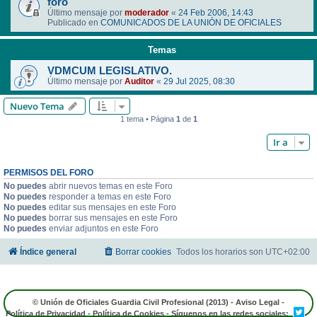
foro
Último mensaje por
moderador
«
24 Feb 2006, 14:43
Publicado en
COMUNICADOS DE LA UNIÓN DE OFICIALES
Temas
VDMCUM LEGISLATIVO.
Último mensaje por
Auditor
«
29 Jul 2025, 08:30
Nuevo Tema
1 tema • Página
1
de
1
Ir a
PERMISOS DEL FORO
No puedes
abrir nuevos temas en este Foro
No puedes
responder a temas en este Foro
No puedes
editar sus mensajes en este Foro
No puedes
borrar sus mensajes en este Foro
No puedes
enviar adjuntos en este Foro
Índice general
Borrar cookies
Todos los horarios son
UTC+02:00
© Unión de Oficiales Guardia Civil Profesional (2013) -
Aviso Legal
-
Política de Privacidad
-
Política de Cookies
- Síguenos en las redes sociales: