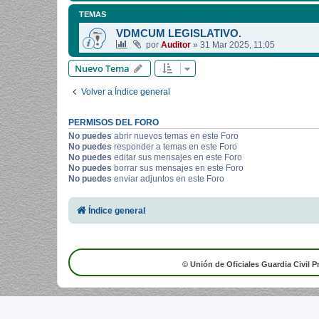
TEMAS
VDMCUM LEGISLATIVO.
por
Auditor
»
31 Mar 2025, 11:05
Nuevo Tema
Volver a Índice general
PERMISOS DEL FORO
No puedes
abrir nuevos temas en este Foro
No puedes
responder a temas en este Foro
No puedes
editar sus mensajes en este Foro
No puedes
borrar sus mensajes en este Foro
No puedes
enviar adjuntos en este Foro
Índice general
© Unión de Oficiales Guardia Civil P