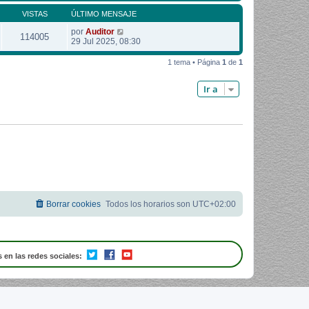
VISTAS
ÚLTIMO MENSAJE
por
Auditor
114005
29 Jul 2025, 08:30
1 tema • Página
1
de
1
Ir a
Borrar cookies
Todos los horarios son
UTC+02:00
 en las redes sociales: