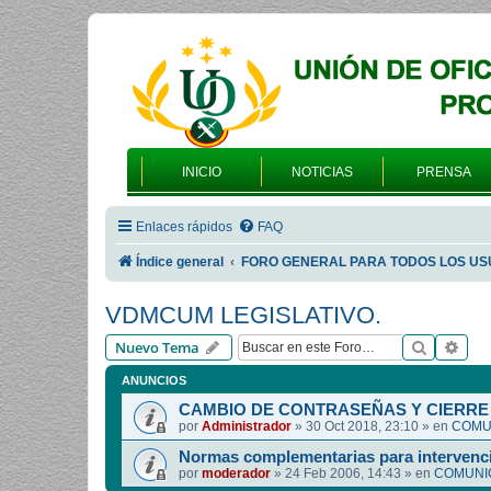
INICIO
NOTICIAS
PRENSA
Enlaces rápidos
FAQ
Índice general
FORO GENERAL PARA TODOS LOS US
VDMCUM LEGISLATIVO.
Buscar
Bús
Nuevo Tema
ANUNCIOS
CAMBIO DE CONTRASEÑAS Y CIERRE 
por
Administrador
»
30 Oct 2018, 23:10
» en
COMUN
Normas complementarias para intervenci
por
moderador
»
24 Feb 2006, 14:43
» en
COMUNIC