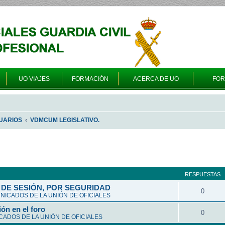
UO VIAJES
FORMACIÓN
ACERCA DE UO
FO
UARIOS
VDMCUM LEGISLATIVO.
queda avanzada
RESPUESTAS
DE SESIÓN, POR SEGURIDAD
0
ICADOS DE LA UNIÓN DE OFICIALES
ón en el foro
0
ADOS DE LA UNIÓN DE OFICIALES