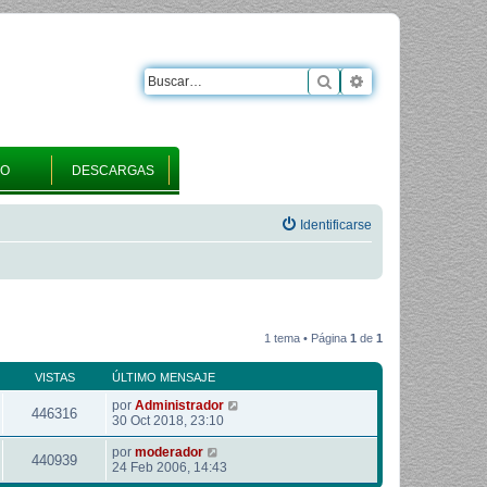
Buscar
Búsqueda avanza
RO
DESCARGAS
Identificarse
1 tema • Página
1
de
1
VISTAS
ÚLTIMO MENSAJE
por
Administrador
446316
30 Oct 2018, 23:10
por
moderador
440939
24 Feb 2006, 14:43