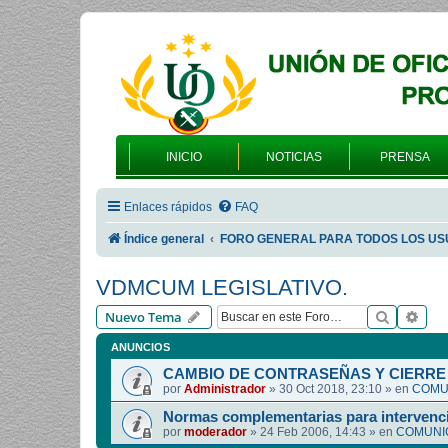
INICIO
NOTICIAS
PRENSA
Enlaces rápidos
FAQ
Índice general
FORO GENERAL PARA TODOS LOS US
VDMCUM LEGISLATIVO.
Buscar
Bús
Nuevo Tema
ANUNCIOS
CAMBIO DE CONTRASEÑAS Y CIERRE 
por
Administrador
»
30 Oct 2018, 23:10
» en
COMUN
Normas complementarias para intervenci
por
moderador
»
24 Feb 2006, 14:43
» en
COMUNIC