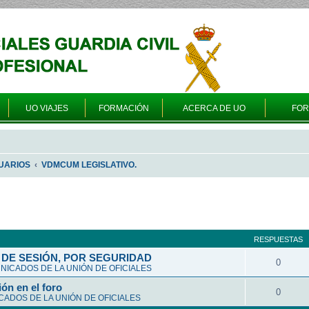
UO VIAJES
FORMACIÓN
ACERCA DE UO
FO
UARIOS
VDMCUM LEGISLATIVO.
queda avanzada
RESPUESTAS
DE SESIÓN, POR SEGURIDAD
0
ICADOS DE LA UNIÓN DE OFICIALES
ón en el foro
0
ADOS DE LA UNIÓN DE OFICIALES