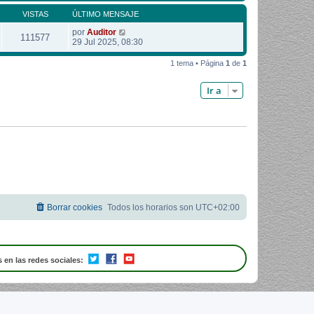
VISTAS
ÚLTIMO MENSAJE
por
Auditor
111577
29 Jul 2025, 08:30
1 tema • Página
1
de
1
Ir a
Borrar cookies
Todos los horarios son
UTC+02:00
 en las redes sociales: