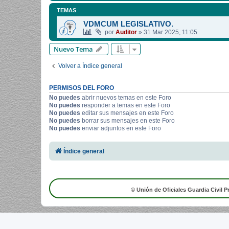
TEMAS
VDMCUM LEGISLATIVO.
por
Auditor
»
31 Mar 2025, 11:05
Nuevo Tema
Volver a Índice general
PERMISOS DEL FORO
No puedes
abrir nuevos temas en este Foro
No puedes
responder a temas en este Foro
No puedes
editar sus mensajes en este Foro
No puedes
borrar sus mensajes en este Foro
No puedes
enviar adjuntos en este Foro
Índice general
© Unión de Oficiales Guardia Civil P