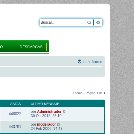
Buscar
Búsqueda avanza
RO
DESCARGAS
Identificarse
1 tema • Página
1
de
1
VISTAS
ÚLTIMO MENSAJE
por
Administrador
446022
30 Oct 2018, 23:10
por
moderador
440791
24 Feb 2006, 14:43