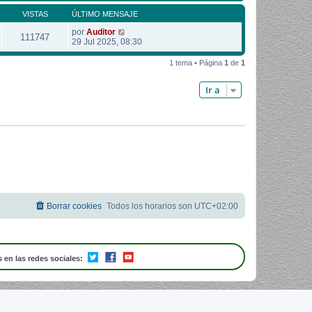
VISTAS
ÚLTIMO MENSAJE
por
Auditor
111747
29 Jul 2025, 08:30
1 tema • Página
1
de
1
Ir a
Borrar cookies
Todos los horarios son
UTC+02:00
 en las redes sociales: