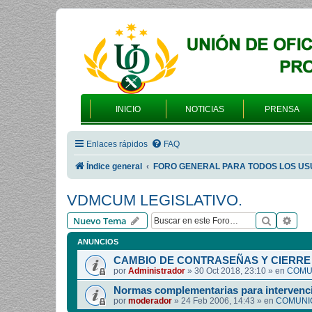
INICIO
NOTICIAS
PRENSA
Enlaces rápidos
FAQ
Índice general
FORO GENERAL PARA TODOS LOS US
VDMCUM LEGISLATIVO.
Buscar
Bús
Nuevo Tema
ANUNCIOS
CAMBIO DE CONTRASEÑAS Y CIERRE 
por
Administrador
»
30 Oct 2018, 23:10
» en
COMUN
Normas complementarias para intervenci
por
moderador
»
24 Feb 2006, 14:43
» en
COMUNIC