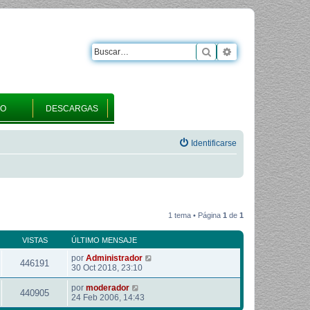
Buscar
Búsqueda avanza
RO
DESCARGAS
Identificarse
1 tema • Página
1
de
1
VISTAS
ÚLTIMO MENSAJE
por
Administrador
446191
30 Oct 2018, 23:10
por
moderador
440905
24 Feb 2006, 14:43