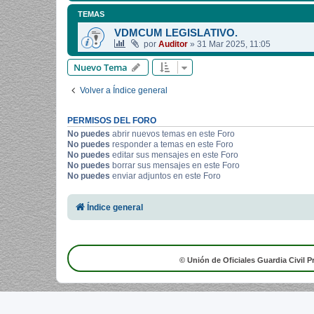
TEMAS
VDMCUM LEGISLATIVO.
por
Auditor
»
31 Mar 2025, 11:05
Nuevo Tema
Volver a Índice general
PERMISOS DEL FORO
No puedes
abrir nuevos temas en este Foro
No puedes
responder a temas en este Foro
No puedes
editar sus mensajes en este Foro
No puedes
borrar sus mensajes en este Foro
No puedes
enviar adjuntos en este Foro
Índice general
© Unión de Oficiales Guardia Civil P