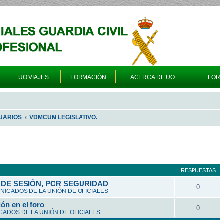
UO VIAJES
FORMACIÓN
ACERCA DE UO
FO
UARIOS
VDMCUM LEGISLATIVO.
queda avanzada
RESPUESTAS
DE SESIÓN, POR SEGURIDAD
0
ICADOS DE LA UNIÓN DE OFICIALES
ón en el foro
0
ADOS DE LA UNIÓN DE OFICIALES