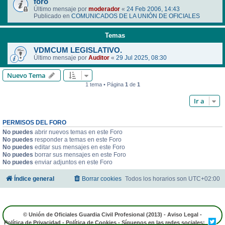
foro
Último mensaje por
moderador
«
24 Feb 2006, 14:43
Publicado en
COMUNICADOS DE LA UNIÓN DE OFICIALES
Temas
VDMCUM LEGISLATIVO.
Último mensaje por
Auditor
«
29 Jul 2025, 08:30
Nuevo Tema
1 tema • Página
1
de
1
Ir a
PERMISOS DEL FORO
No puedes
abrir nuevos temas en este Foro
No puedes
responder a temas en este Foro
No puedes
editar sus mensajes en este Foro
No puedes
borrar sus mensajes en este Foro
No puedes
enviar adjuntos en este Foro
Índice general
Borrar cookies
Todos los horarios son
UTC+02:00
© Unión de Oficiales Guardia Civil Profesional (2013) -
Aviso Legal
-
Política de Privacidad
-
Política de Cookies
- Síguenos en las redes sociales: