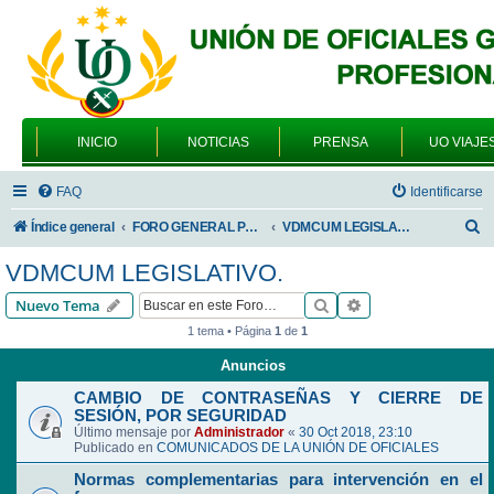
INICIO
NOTICIAS
PRENSA
UO VIAJE
FAQ
Identificarse
B
Índice general
FORO GENERAL PARA TODOS LOS USUARIOS
VDMCUM LEGISLATIVO.
u
VDMCUM LEGISLATIVO.
s
Buscar
Búsqueda avanzad
Nuevo Tema
c
1 tema • Página
1
de
1
a
Anuncios
r
CAMBIO DE CONTRASEÑAS Y CIERRE DE
SESIÓN, POR SEGURIDAD
Último mensaje por
Administrador
«
30 Oct 2018, 23:10
Publicado en
COMUNICADOS DE LA UNIÓN DE OFICIALES
Normas complementarias para intervención en el