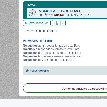
TEMAS
VDMCUM LEGISLATIVO.
por
Auditor
»
31 Mar 2025, 11:05
Nuevo Tema
Volver a Índice general
PERMISOS DEL FORO
No puedes
abrir nuevos temas en este Foro
No puedes
responder a temas en este Foro
No puedes
editar sus mensajes en este Foro
No puedes
borrar sus mensajes en este Foro
No puedes
enviar adjuntos en este Foro
Índice general
© Unión de Oficiales Guardia Civil P