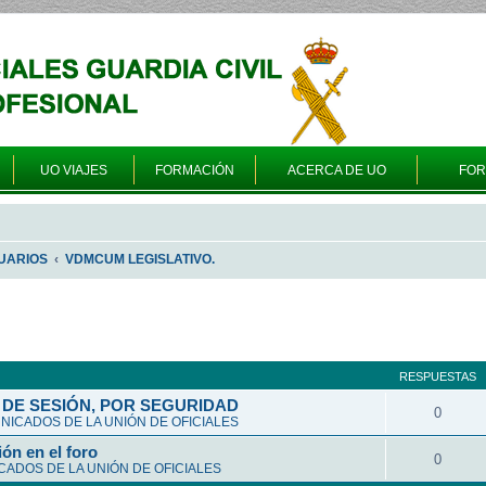
UO VIAJES
FORMACIÓN
ACERCA DE UO
FO
UARIOS
VDMCUM LEGISLATIVO.
queda avanzada
RESPUESTAS
DE SESIÓN, POR SEGURIDAD
0
ICADOS DE LA UNIÓN DE OFICIALES
ón en el foro
0
ADOS DE LA UNIÓN DE OFICIALES