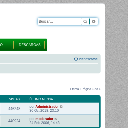
Buscar
Búsqueda avanza
RO
DESCARGAS
Identificarse
1 tema • Página
1
de
1
VISTAS
ÚLTIMO MENSAJE
por
Administrador
446248
30 Oct 2018, 23:10
por
moderador
440924
24 Feb 2006, 14:43