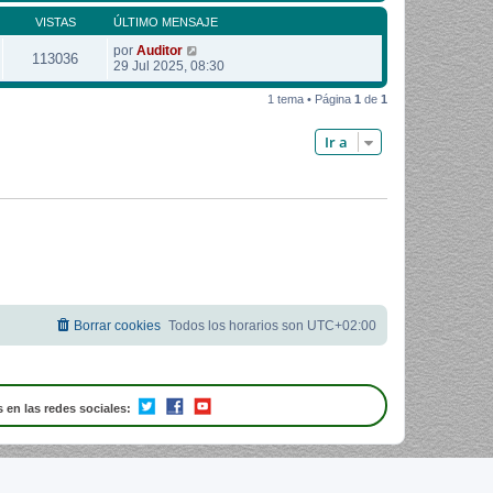
VISTAS
ÚLTIMO MENSAJE
por
Auditor
113036
29 Jul 2025, 08:30
1 tema • Página
1
de
1
Ir a
Borrar cookies
Todos los horarios son
UTC+02:00
 en las redes sociales: