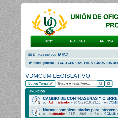
INICIO
NOTICIAS
PRENSA
Enlaces rápidos
FAQ
Índice general
FORO GENERAL PARA TODOS LOS US
VDMCUM LEGISLATIVO.
Buscar
Bús
Nuevo Tema
ANUNCIOS
CAMBIO DE CONTRASEÑAS Y CIERRE 
por
Administrador
»
30 Oct 2018, 23:10
» en
COMUN
Normas complementarias para intervenci
por
moderador
»
24 Feb 2006, 14:43
» en
COMUNIC