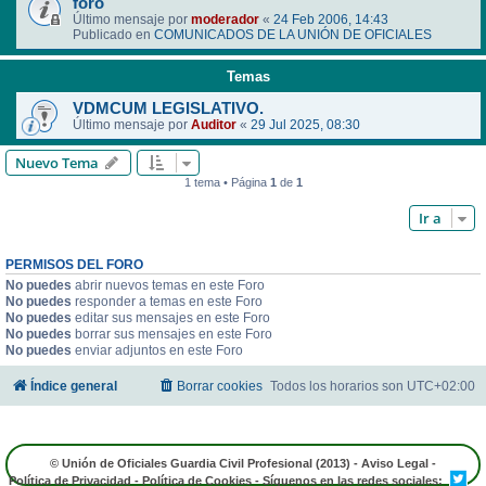
foro
Último mensaje por
moderador
«
24 Feb 2006, 14:43
Publicado en
COMUNICADOS DE LA UNIÓN DE OFICIALES
Temas
VDMCUM LEGISLATIVO.
Último mensaje por
Auditor
«
29 Jul 2025, 08:30
Nuevo Tema
1 tema • Página
1
de
1
Ir a
PERMISOS DEL FORO
No puedes
abrir nuevos temas en este Foro
No puedes
responder a temas en este Foro
No puedes
editar sus mensajes en este Foro
No puedes
borrar sus mensajes en este Foro
No puedes
enviar adjuntos en este Foro
Índice general
Borrar cookies
Todos los horarios son
UTC+02:00
© Unión de Oficiales Guardia Civil Profesional (2013) -
Aviso Legal
-
Política de Privacidad
-
Política de Cookies
- Síguenos en las redes sociales: