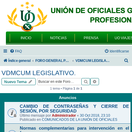
INICIO
NOTICIAS
PRENSA
UO VIAJE
FAQ
Identificarse
B
Índice general
FORO GENERAL PARA TODOS LOS USUARIOS
VDMCUM LEGISLATIVO.
u
VDMCUM LEGISLATIVO.
s
Buscar
Búsqueda avanzad
Nuevo Tema
c
1 tema • Página
1
de
1
a
Anuncios
r
CAMBIO DE CONTRASEÑAS Y CIERRE DE
SESIÓN, POR SEGURIDAD
Último mensaje por
Administrador
«
30 Oct 2018, 23:10
Publicado en
COMUNICADOS DE LA UNIÓN DE OFICIALES
Normas complementarias para intervención en el