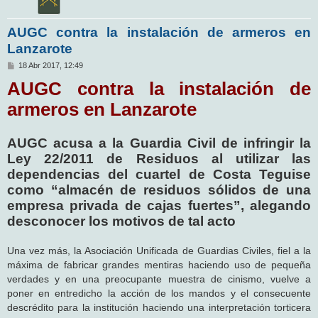
AUGC contra la instalación de armeros en
Lanzarote
M
18 Abr 2017, 12:49
e
AUGC contra la instalación de
n
s
a
armeros en Lanzarote
j
e
AUGC acusa a la Guardia Civil de infringir la
Ley 22/2011 de Residuos al utilizar las
dependencias del cuartel de Costa Teguise
como “almacén de residuos sólidos de una
empresa privada de cajas fuertes”, alegando
desconocer los motivos de tal acto
Una vez más, la Asociación Unificada de Guardias Civiles, fiel a la
máxima de fabricar grandes mentiras haciendo uso de pequeña
verdades y en una preocupante muestra de cinismo, vuelve a
poner en entredicho la acción de los mandos y el consecuente
descrédito para la institución haciendo una interpretación torticera