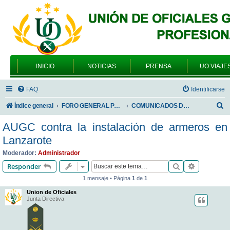
INICIO
NOTICIAS
PRENSA
UO VIAJE
FAQ
Identificarse
B
Índice general
FORO GENERAL PARA TODOS LOS USUARIOS
COMUNICADOS DE LA UNIÓN DE OFICIALES
u
AUGC contra la instalación de armeros en
s
Lanzarote
c
Moderador:
Administrador
a
Buscar
Búsqueda 
Responder
r
1 mensaje • Página
1
de
1
Union de Oficiales
Junta Directiva