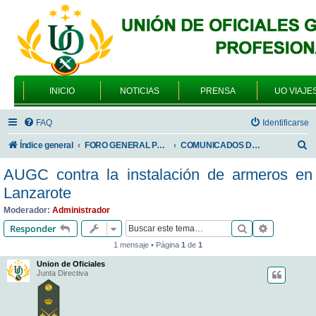
INICIO
NOTICIAS
PRENSA
UO VIAJE
FAQ
Identificarse
B
Índice general
FORO GENERAL PARA TODOS LOS USUARIOS
COMUNICADOS DE LA UNIÓN DE OFICIALES
u
AUGC contra la instalación de armeros en
s
Lanzarote
c
Moderador:
Administrador
a
Buscar
Búsqueda 
Responder
r
1 mensaje • Página
1
de
1
Union de Oficiales
Junta Directiva