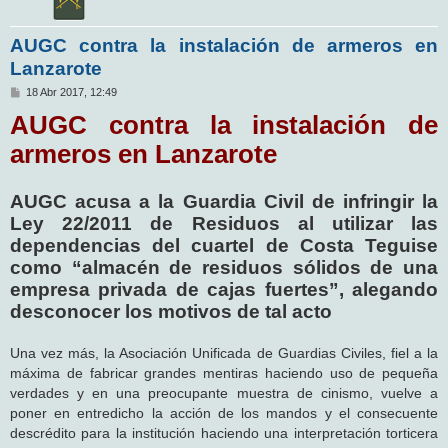
AUGC contra la instalación de armeros en
Lanzarote
M
18 Abr 2017, 12:49
e
AUGC contra la instalación de
n
s
a
armeros en Lanzarote
j
e
AUGC acusa a la Guardia Civil de infringir la
Ley 22/2011 de Residuos al utilizar las
dependencias del cuartel de Costa Teguise
como “almacén de residuos sólidos de una
empresa privada de cajas fuertes”, alegando
desconocer los motivos de tal acto
Una vez más, la Asociación Unificada de Guardias Civiles, fiel a la
máxima de fabricar grandes mentiras haciendo uso de pequeña
verdades y en una preocupante muestra de cinismo, vuelve a
poner en entredicho la acción de los mandos y el consecuente
descrédito para la institución haciendo una interpretación torticera