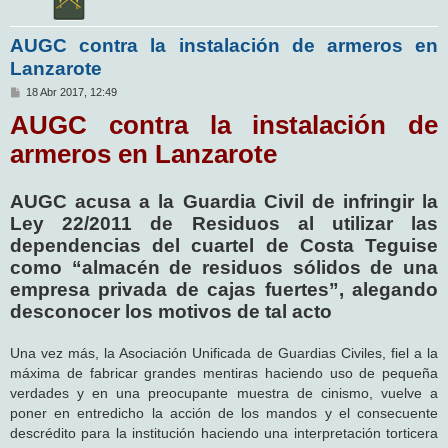
AUGC contra la instalación de armeros en
Lanzarote
M
18 Abr 2017, 12:49
e
AUGC contra la instalación de
n
s
a
armeros en Lanzarote
j
e
AUGC acusa a la Guardia Civil de infringir la
Ley 22/2011 de Residuos al utilizar las
dependencias del cuartel de Costa Teguise
como “almacén de residuos sólidos de una
empresa privada de cajas fuertes”, alegando
desconocer los motivos de tal acto
Una vez más, la Asociación Unificada de Guardias Civiles, fiel a la
máxima de fabricar grandes mentiras haciendo uso de pequeña
verdades y en una preocupante muestra de cinismo, vuelve a
poner en entredicho la acción de los mandos y el consecuente
descrédito para la institución haciendo una interpretación torticera