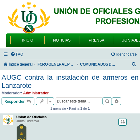
INICIO
NOTICIAS
PRENSA
UO VIAJE
FAQ
Identificarse
B
Índice general
FORO GENERAL PARA TODOS LOS USUARIOS
COMUNICADOS DE LA UNIÓN DE OFICIALES
u
AUGC contra la instalación de armeros en
s
Lanzarote
c
Moderador:
Administrador
a
Buscar
Búsqueda 
Responder
r
1 mensaje • Página
1
de
1
Union de Oficiales
Junta Directiva