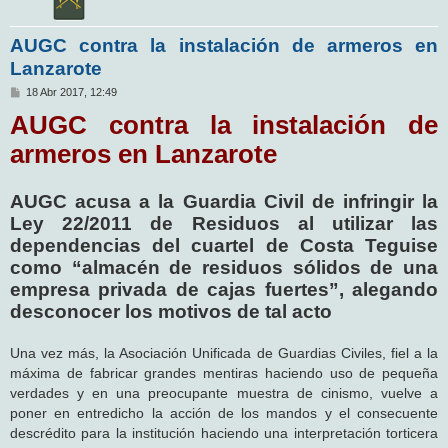
AUGC contra la instalación de armeros en
Lanzarote
M
18 Abr 2017, 12:49
e
AUGC contra la instalación de
n
s
a
armeros en Lanzarote
j
e
AUGC acusa a la Guardia Civil de infringir la
Ley 22/2011 de Residuos al utilizar las
dependencias del cuartel de Costa Teguise
como “almacén de residuos sólidos de una
empresa privada de cajas fuertes”, alegando
desconocer los motivos de tal acto
Una vez más, la Asociación Unificada de Guardias Civiles, fiel a la
máxima de fabricar grandes mentiras haciendo uso de pequeña
verdades y en una preocupante muestra de cinismo, vuelve a
poner en entredicho la acción de los mandos y el consecuente
descrédito para la institución haciendo una interpretación torticera