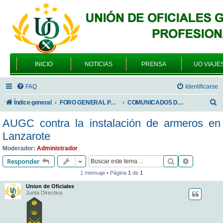
INICIO
NOTICIAS
PRENSA
UO VIAJE
FAQ
Identificarse
B
Índice general
FORO GENERAL PARA TODOS LOS USUARIOS
COMUNICADOS DE LA UNIÓN DE OFICIALES
u
AUGC contra la instalación de armeros en
s
Lanzarote
c
Moderador:
Administrador
a
Buscar
Búsqueda 
Responder
r
1 mensaje • Página
1
de
1
Union de Oficiales
Junta Directiva