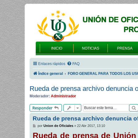
INICIO
NOTICIAS
PRENSA
Enlaces rápidos
FAQ
Índice general
FORO GENERAL PARA TODOS LOS US
Rueda de prensa archivo denuncia of
Moderador:
Administrador
Responder
Rueda de prensa archivo denuncia of
M
por
Union de Oficiales
»
22 Abr 2017, 13:10
e
Rueda de prensa de Unión d
n
s