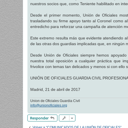
nuestros socios que, como Teniente habilitado en inter
Desde el primer momento, Unión de Oficiales most
trasladando su firme apoyo tanto al Coronel como a
entredicho para reforzar una campaña de atención med
Este extremo resulta más que evidente atendiendo al c
de las otras dos guardias implicadas que, en ningún m
Desde Unión de Oficiales siempre hemos apoyado l
nuestra total oposición a cualquier práctica que i
frivolice con temas tan delicados y menos si con ello 
UNIÓN DE OFICIALES GUARDIA CIVIL PROFESION
Madrid, 21 de abril de 2017
Union de Oficiales Guardia Civil
info@unionoficiales.org
Responder
Volver a “COMUNICADOS DE LA UNIÓN DE OFICIALES”