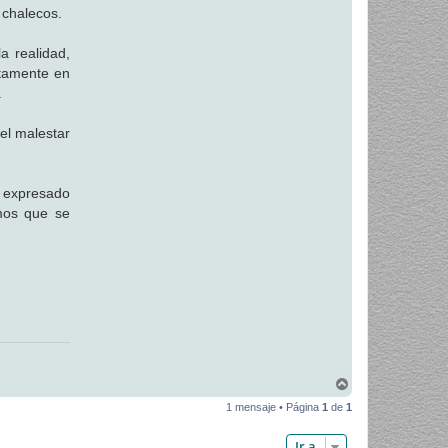
 chalecos.
 realidad,
stamente en
.
el malestar
 expresado
emos que se
A
r
1 mensaje • Página
1
de
1
r
i
b
Ir a