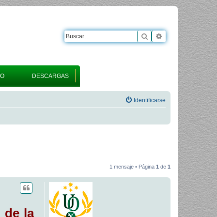
Buscar
Búsqueda avanza
RO
DESCARGAS
Identificarse
1 mensaje • Página
1
de
1
 de la