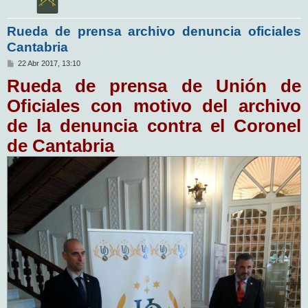
Rueda de prensa archivo denuncia oficiales
Cantabria
M
22 Abr 2017, 13:10
e
Rueda de prensa de Unión de
n
s
a
Oficiales con motivo del archivo
j
e
de la denuncia contra el Coronel
de Cantabria