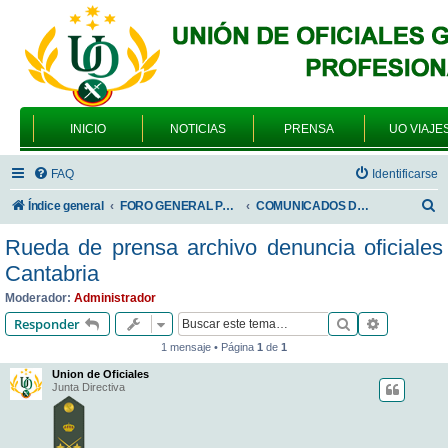
INICIO
NOTICIAS
PRENSA
UO VIAJE
FAQ
Identificarse
B
Índice general
FORO GENERAL PARA TODOS LOS USUARIOS
COMUNICADOS DE LA UNIÓN DE OFICIALES
u
Rueda de prensa archivo denuncia oficiales
s
Cantabria
c
Moderador:
Administrador
a
Buscar
Búsqueda 
Responder
r
1 mensaje • Página
1
de
1
Union de Oficiales
Junta Directiva