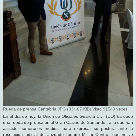
Rueda de prensa Cantabria.JPG (334.67 KiB) Visto 91543 veces
En el día de hoy, la Unión de Oficiales Guardia Civil (UO) ha dado
una rueda de prensa en el Gran Casino de Santander, a la que han
asistido numerosos medios, para expresar su postura ante la
resolución judicial del Juzgado Togado Militar Central, que no ve