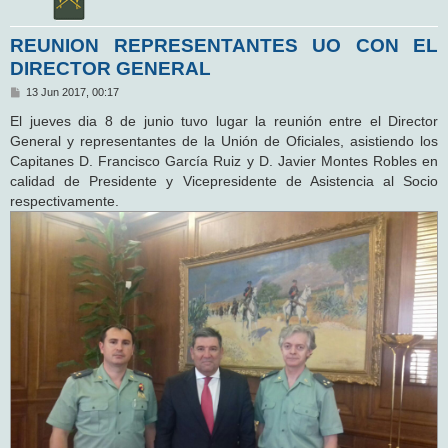
REUNION REPRESENTANTES UO CON EL
DIRECTOR GENERAL
M
13 Jun 2017, 00:17
e
n
El jueves dia 8 de junio tuvo lugar la reunión entre el Director
s
General y representantes de la Unión de Oficiales, asistiendo los
a
j
Capitanes D. Francisco García Ruiz y D. Javier Montes Robles en
e
calidad de Presidente y Vicepresidente de Asistencia al Socio
respectivamente.