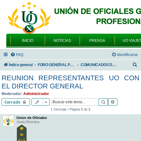
INICIO
NOTICIAS
PRENSA
UO VIAJE
FAQ
Identificarse
B
Índice general
FORO GENERAL PARA TODOS LOS USUARIOS
COMUNICADOS DE LA UNIÓN DE OFICIALES
u
REUNION REPRESENTANTES UO CON
s
EL DIRECTOR GENERAL
c
Moderador:
Administrador
a
Buscar
Búsqueda av
Cerrado
r
1 mensaje • Página
1
de
1
Union de Oficiales
Junta Directiva