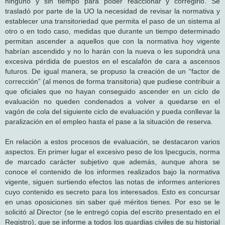
ninguno y sin tiempo para poder reaccionar y corregirlo. Se
trasladó por parte de la UO la necesidad de revisar la normativa y
establecer una transitoriedad que permita el paso de un sistema al
otro o en todo caso, medidas que durante un tiempo determinado
permitan ascender a aquellos que con la normativa hoy vigente
habrían ascendido y no lo harán con la nueva o les supondrá una
excesiva pérdida de puestos en el escalafón de cara a ascensos
futuros. De igual manera, se propuso la creación de un “factor de
corrección” (al menos de forma transitoria) que pudiese contribuir a
que oficiales que no hayan conseguido ascender en un ciclo de
evaluación no queden condenados a volver a quedarse en el
vagón de cola del siguiente ciclo de evaluación y pueda conllevar la
paralización en el empleo hasta el pase a la situación de reserva.
En relación a estos procesos de evaluación, se destacaron varios
aspectos. En primer lugar el excesivo peso de los Ipecgucis, norma
de marcado carácter subjetivo que además, aunque ahora se
conoce el contenido de los informes realizados bajo la normativa
vigente, siguen surtiendo efectos las notas de informes anteriores
cuyo contenido es secreto para los interesados. Esto es concursar
en unas oposiciones sin saber qué méritos tienes. Por eso se le
solicitó al Director (se le entregó copia del escrito presentado en el
Registro), que se informe a todos los guardias civiles de su historial